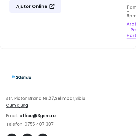
-
Ajutor Online
11a
-
6p
Ara
Pe
Har
str. Pictor Brana Nr.27,Selimbar,Sibiu
Cum ajung
Email:
office@3gsm.ro
Telefon: 0755 487 387