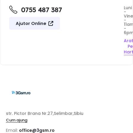
Luni
0755 487 387
-
Vine
-
Ajutor Online
11a
-
6p
Ara
Pe
Har
str. Pictor Brana Nr.27,Selimbar,Sibiu
Cum ajung
Email:
office@3gsm.ro