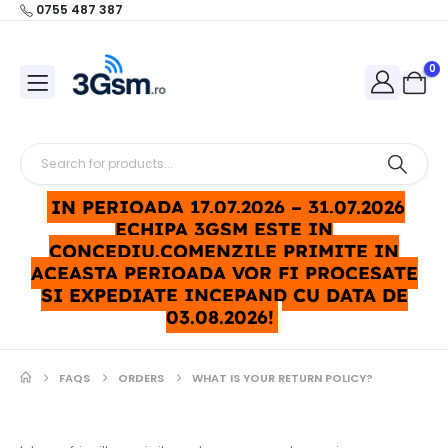
0755 487 387
0
IN PERIOADA 17.07.2026 – 31.07.2026
ECHIPA 3GSM ESTE IN
CONCEDIU.COMENZILE PRIMITE IN
ACEASTA PERIOADA VOR FI PROCESATE
SI EXPEDIATE INCEPAND CU DATA DE
03.08.2026!
FAQS
ORDERS
WHAT IS YOUR RETURN POLICY?