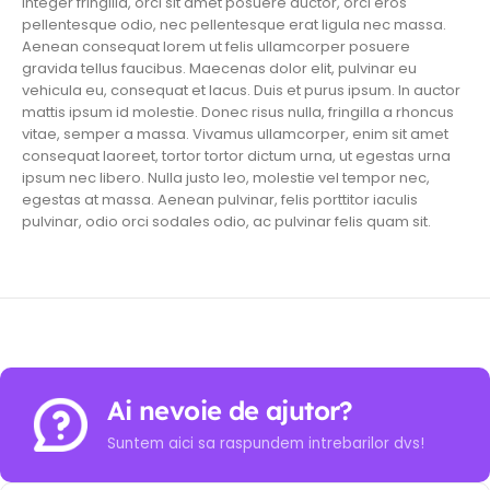
Integer fringilla, orci sit amet posuere auctor, orci eros
pellentesque odio, nec pellentesque erat ligula nec massa.
Aenean consequat lorem ut felis ullamcorper posuere
gravida tellus faucibus. Maecenas dolor elit, pulvinar eu
vehicula eu, consequat et lacus. Duis et purus ipsum. In auctor
mattis ipsum id molestie. Donec risus nulla, fringilla a rhoncus
vitae, semper a massa. Vivamus ullamcorper, enim sit amet
consequat laoreet, tortor tortor dictum urna, ut egestas urna
ipsum nec libero. Nulla justo leo, molestie vel tempor nec,
egestas at massa. Aenean pulvinar, felis porttitor iaculis
pulvinar, odio orci sodales odio, ac pulvinar felis quam sit.
Ai nevoie de ajutor?
Suntem aici sa raspundem intrebarilor dvs!