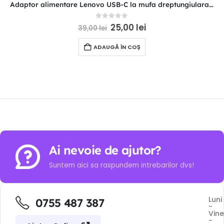
Adaptor alimentare Lenovo USB-C la mufa dreptungiulara square plug 11×4.5mm 100W
0
out of 5
25,00
lei
39,00
lei
ADAUGĂ ÎN COȘ
Ai nevoie de ajutor?
Suntem aici sa raspundem intrebarilor dvs!
Luni
0755 487 387
-
Vine
-