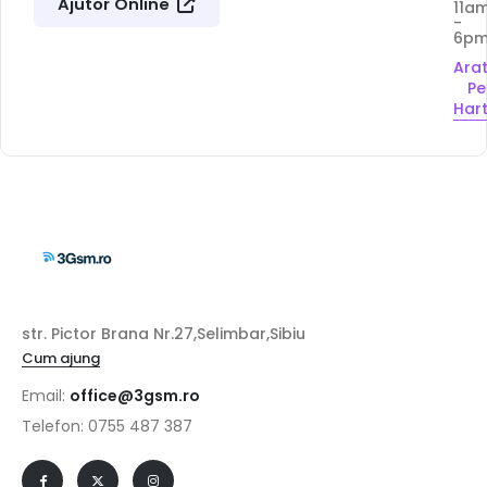
Ajutor Online
11a
-
6p
Ara
Pe
Har
str. Pictor Brana Nr.27,Selimbar,Sibiu
Cum ajung
Email:
office@3gsm.ro
Telefon: 0755 487 387