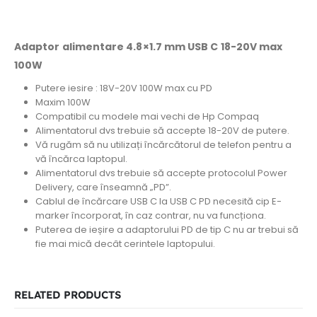
Adaptor alimentare 4.8×1.7 mm USB C 18-20V max
100W
Putere iesire : 18V-20V 100W max cu PD
Maxim 100W
Compatibil cu modele mai vechi de Hp Compaq
Alimentatorul dvs trebuie să accepte 18-20V de putere.
Vă rugăm să nu utilizați încărcătorul de telefon pentru a
vă încărca laptopul.
Alimentatorul dvs trebuie
să accepte protocolul Power
Delivery, care înseamnă „PD”.
Cablul de încărcare USB C la USB C PD necesită cip E-
marker încorporat, în caz contrar, nu va funcționa.
Puterea de ieșire a adaptorului PD de tip C nu ar trebui să
fie mai mică decât cerintele laptopului.
RELATED PRODUCTS