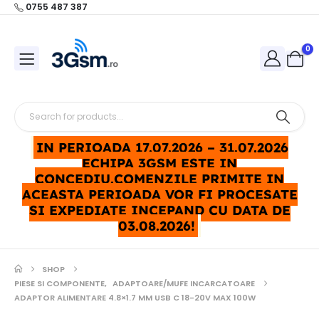
0755 487 387
0
IN PERIOADA 17.07.2026 – 31.07.2026
ECHIPA 3GSM ESTE IN
CONCEDIU.COMENZILE PRIMITE IN
ACEASTA PERIOADA VOR FI PROCESATE
SI EXPEDIATE INCEPAND CU DATA DE
03.08.2026!
SHOP
PIESE SI COMPONENTE
,
ADAPTOARE/MUFE INCARCATOARE
ADAPTOR ALIMENTARE 4.8×1.7 MM USB C 18-20V MAX 100W