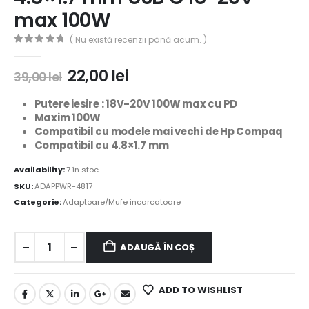
max 100W
( Nu există recenzii până acum. )
0
out of 5
22,00
lei
39,00
lei
Putere iesire : 18V-20V 100W max cu PD
Maxim 100W
Compatibil cu modele mai vechi de Hp Compaq
Compatibil cu 4.8×1.7 mm
Availability:
7 în stoc
SKU:
ADAPPWR-4817
Categorie:
Adaptoare/Mufe incarcatoare
ADAUGĂ ÎN COȘ
ADD TO WISHLIST