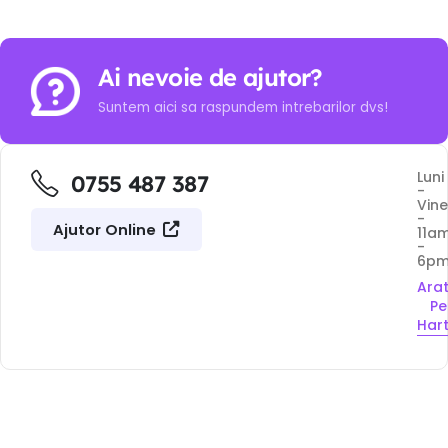
Ai nevoie de ajutor?
Suntem aici sa raspundem intrebarilor dvs!
Luni
0755 487 387
-
Vine
-
Ajutor Online
11a
-
6p
Ara
Pe
Har