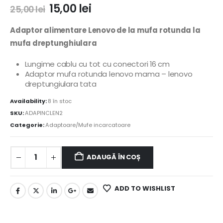
15,00
lei
25,00
lei
Adaptor alimentare Lenovo de la mufa rotunda la
mufa dreptunghiulara
Lungime cablu cu tot cu conectori 16 cm
Adaptor mufa rotunda lenovo mama – lenovo
dreptungiulara tata
Availability:
8 în stoc
SKU:
ADAPINCLEN2
Categorie:
Adaptoare/Mufe incarcatoare
ADAUGĂ ÎN COȘ
ADD TO WISHLIST