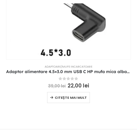
ADAPTOARE/MUFE INCARCATOARE
Adaptor alimentare 4.5×3.0 mm USB C HP mufa mica albastra cu pin central
0
out of 5
22,00
lei
39,00
lei
CITEȘTE MAI MULT