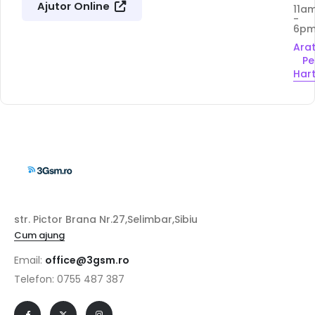
Ajutor Online
11a
-
6p
Ara
Pe
Har
str. Pictor Brana Nr.27,Selimbar,Sibiu
Cum ajung
Email:
office@3gsm.ro
Telefon: 0755 487 387