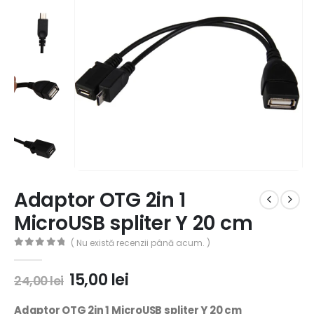
Adaptor OTG 2in 1
MicroUSB spliter Y 20 cm
( Nu există recenzii până acum. )
0
out of 5
15,00
lei
24,00
lei
Adaptor OTG 2in 1 MicroUSB spliter Y 20 cm