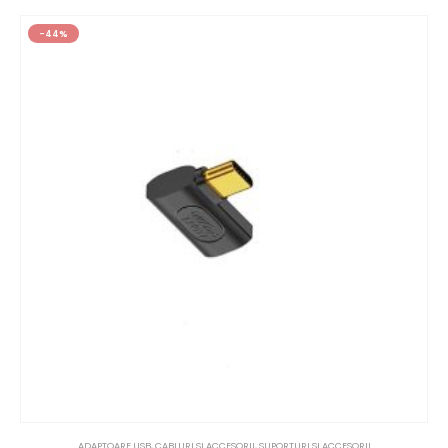
-44%
ADAPTOARE USB
,
CABLURI SI ACCESORII
,
SUPORTURI SI ACCESORII