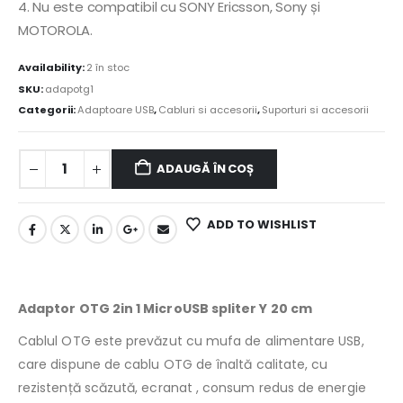
4. Nu este compatibil cu SONY Ericsson, Sony și
MOTOROLA.
Availability:
2 în stoc
SKU:
adapotg1
Categorii:
Adaptoare USB
,
Cabluri si accesorii
,
Suporturi si accesorii
ADAUGĂ ÎN COȘ
ADD TO WISHLIST
Adaptor OTG 2in 1 MicroUSB spliter Y 20 cm
Cablul OTG este prevăzut cu mufa de alimentare USB,
care dispune de cablu OTG de înaltă calitate, cu
rezistență scăzută, ecranat , consum redus de energie