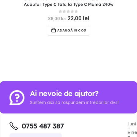
Adaptor Type C Tata la Type C Mama 240w
0
out of 5
22,00
lei
39,00
lei
ADAUGĂ ÎN COȘ
Ai nevoie de ajutor?
Suntem aici sa raspundem intrebarilor dvs!
Luni
0755 487 387
-
Vine
-