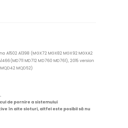
retina A1502 A1398 (MGX72 MGX82 MGX92 MGXA2
A1466(MD711 MD712 MD760 MD761), 2015 version
32 MQD42 MQD52)
.
scul de pornire a sistemului
e în alte sloturi, altfel este posibil să nu