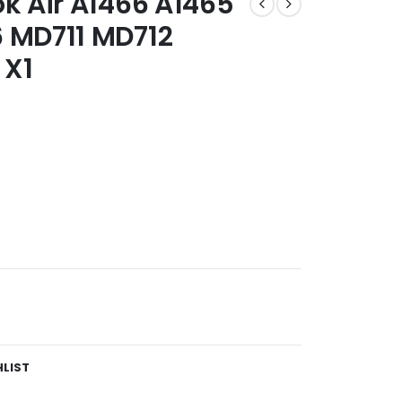
k Air A1466 A1465
 MD711 MD712
 X1
HLIST