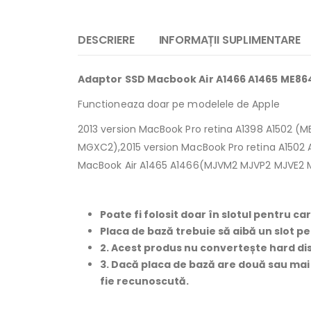
DESCRIERE
INFORMAȚII SUPLIMENTARE
Adaptor SSD Macbook Air A1466 A1465 ME864
Functioneaza doar pe modelele de Apple
2013 version MacBook Pro retina A1398 A1502
MGXC2),2015 version MacBook Pro retina A1502
MacBook Air A1465 A1466(MJVM2 MJVP2 MJVE2
Poate fi folosit doar în slotul pentru c
Placa de bază trebuie să aibă un slot pe
2. Acest produs nu convertește hard disk
3. Dacă placa de bază are două sau mai mul
fie recunoscută.