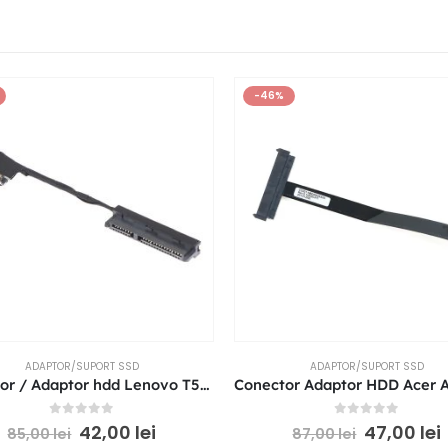
-46%
ADAPTOR/SUPORT SSD
ADAPTOR/SUPORT SSD
Conector / Adaptor hdd Lenovo T560 T460 T50s 00UR860
0
out of 5
0
out of 5
42,00
lei
47,00
lei
85,00
lei
87,00
lei