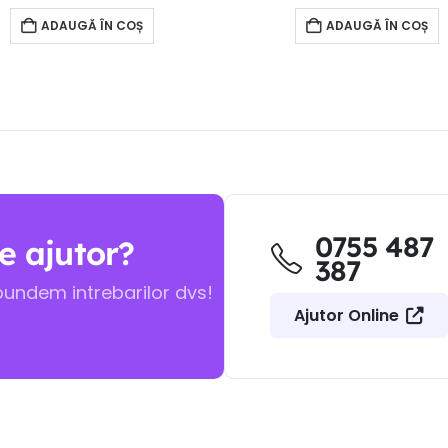
ADAUGĂ ÎN COȘ
ADAUGĂ ÎN COȘ
0755 487
e ajutor?
387
pundem intrebarilor dvs!
Ajutor Online