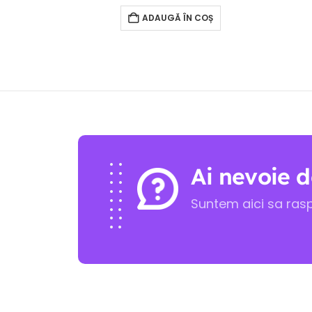
ADAUGĂ ÎN COȘ
Ai nevoie d
Suntem aici sa ras