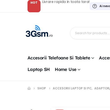
Livrare rapida in toata tara!
HOT
Ai nev
Accesorii Telefoane Si Tablete
Acces
Laptop SH
Home Use
SHOP
ACCESORII LAPTOP SI PC
,
ADAPTOR