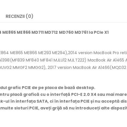
RECENZII (0)
 ME865 ME866 MD711 MD712 MD760 MD761 la PCIe X1
 (ME864 ME865 ME866 ME293 ME294),2014 version MacBook Pro 
 A1398(MF839 MF840 MF841 MJLU12 MJLT222) MacBook Air A1465 
 MJVG2 MMGF2 MMGG2), 2017 version MacBook Air A1466(MQD
ardul grafic PCIE de pe placa de bază desktop.
ntru placă grafică cu o interfață PCI-E 2.0 X4 sau mai mare
-ul în interfața SATA, ci în interfața PCIE și nu acceptă di
te sloturi PCIE, aveți grijă să nu introduceți alte dispozitiv