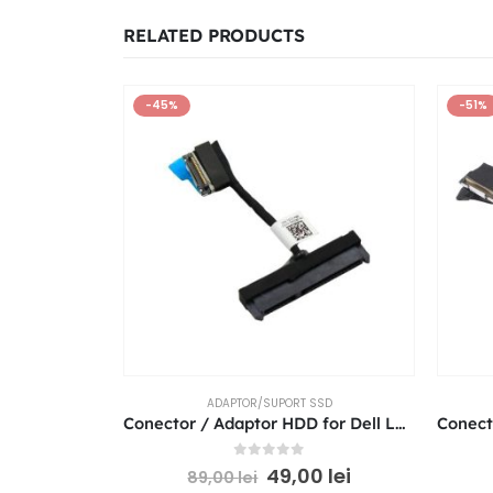
RELATED PRODUCTS
-45%
-51%
ADAPTOR/SUPORT SSD
Conector / Adaptor HDD for Dell Latitude E5450 8GD6D 08GD6D ZAM70
0
out of 5
49,00
lei
89,00
lei