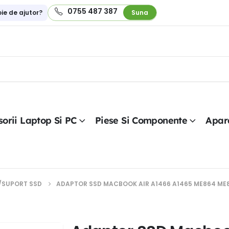
0755 487 387
oie de ajutor?
Suna
orii Laptop Si PC
Piese Si Componente
Apar
/SUPORT SSD
ADAPTOR SSD MACBOOK AIR A1466 A1465 ME864 ME86