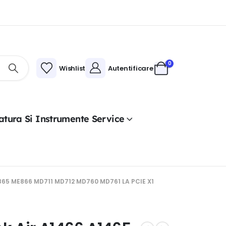
0
Wishlist
Autentificare
atura Si Instrumente Service
5 ME866 MD711 MD712 MD760 MD761 LA PCIE X1