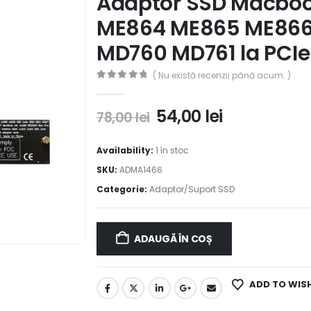
Adaptor SSD Macboo
ME864 ME865 ME866
MD760 MD761 la PCIe
( Nu există recenzii până acum. )
0
out of 5
54,00
lei
78,00
lei
Availability:
1 în stoc
SKU:
ADMA1466
Categorie:
Adaptor/Suport SSD
ADAUGĂ ÎN COȘ
ADD TO WIS