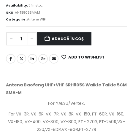
Availability:
3 în stoc
SKU:
ANTB805SMAM
Categorie:
Antene WIFI
ADAUGĂ ÎN COȘ
ADD TO WISHLIST
Antena Baofeng UHF+VHF SRH805S Walkie Talkie 5CM
SMA-M
For YAESU/Vertex.
For VX-3R, VX-6R, VX-7R, VX-8R, VX-150, FT-60R, VX-160,
VX-180, VX-400, VX-300, VX-800, FT- 270R, FT-250R,VX-
230,VX-8DR,VX-8GR,FT-277R