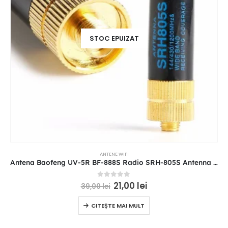
STOC EPUIZAT
ANTENE WIFI
Antena Baofeng UV-5R BF-888S Radio SRH-805S Antenna Mini SRH-805S 5CM SMA-F
0
out of 5
21,00
lei
39,00
lei
CITEȘTE MAI MULT