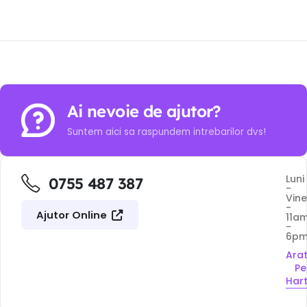
Ai nevoie de ajutor?
Suntem aici sa raspundem intrebarilor dvs!
Luni
0755 487 387
-
Vine
-
Ajutor Online
11a
-
6p
Ara
Pe
Har