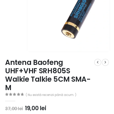
Antena Baofeng
UHF+VHF SRH805S
Walkie Talkie 5CM SMA-
M
( Nu există recenzii până acum. )
0
out of 5
19,00
lei
37,00
lei