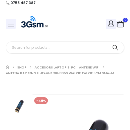
0755 487 387
0
SHOP
ACCESORII LAPTOP SI PC
,
ANTENE WIFI
ANTENA BAOFENG UHF+VHF SRH805S WALKIE TALKIE 5CM SMA-M
-49%