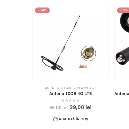
-54%
-33%
ANTENE WIFI
,
CABLURI SI ACCESORII
Antena 10DB 4G LTE
0
out of 5
39,00
lei
85,00
lei
ADAUGĂ ÎN COȘ