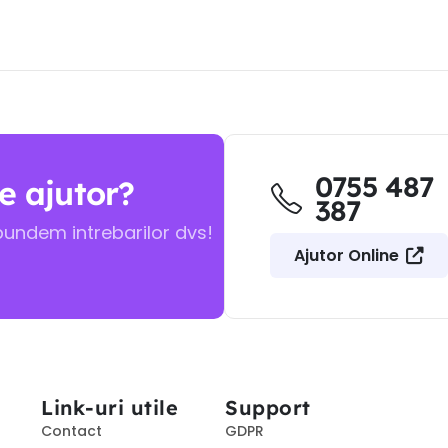
0755 487
e ajutor?
387
pundem intrebarilor dvs!
Ajutor Online
Link-uri utile
Support
Contact
GDPR