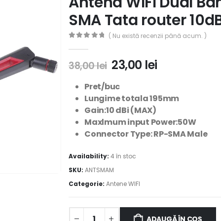
Antena WIFI Dual Ba
SMA Tata router 10dB
( Nu există recenzii până acum. )
0
out of 5
23,00
lei
38,00
lei
Pret/buc
Lungime totala 195mm
Gain:10 dBi (MAX)
Maxlmum input Power:50W
Connector Type: RP-SMA Male
Availability:
4 în stoc
SKU:
ANTSMAM
Categorie:
Antene WIFI
ADAUGĂ ÎN COȘ