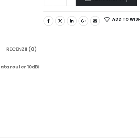
ADD TO WIS
RECENZII (0)
ata router 10dBi