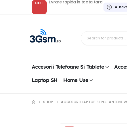
Livrare rapida in toata tara!
HOT
Ai nev
Accesorii Telefoane Si Tablete
Acces
Laptop SH
Home Use
SHOP
ACCESORII LAPTOP SI PC
,
ANTENE W