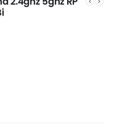
nd 2.4ghz 5ghz RP
i