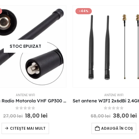
-44%
STOC EPUIZAT
ANTENE WIFI
ANTENE WIFI
Antena Radio Motorola VHF GP300 HT1250 HT750 CT450 GP88 146-174 mHZ
0
out of 5
0
out of 5
18,00
lei
38,00
lei
27,00
lei
68,00
lei
CITEȘTE MAI MULT
ADAUGĂ ÎN COȘ