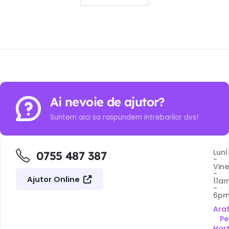
Ai nevoie de ajutor?
Suntem aici sa raspundem intrebarilor dvs!
Luni
0755 487 387
-
Vine
-
Ajutor Online
11a
-
6p
Ara
Pe
Har