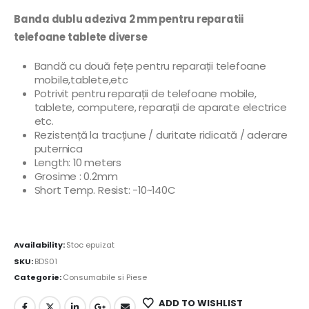
Banda dublu adeziva 2 mm pentru reparatii
telefoane tablete diverse
Bandă cu două fețe pentru reparații telefoane
mobile,tablete,etc
Potrivit pentru reparații de telefoane mobile,
tablete, computere, reparații de aparate electrice
etc.
Rezistență la tracțiune / duritate ridicată / aderare
puternica
Length: 10 meters
Grosime : 0.2mm
Short Temp. Resist: -10~140C
Availability:
Stoc epuizat
SKU:
BDS01
Categorie:
Consumabile si Piese
ADD TO WISHLIST