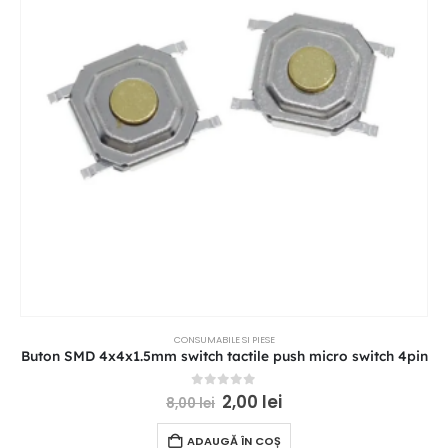
CONSUMABILE SI PIESE
Buton SMD 4x4x1.5mm switch tactile push micro switch 4pin
0
out of 5
2,00
lei
8,00
lei
ADAUGĂ ÎN COȘ