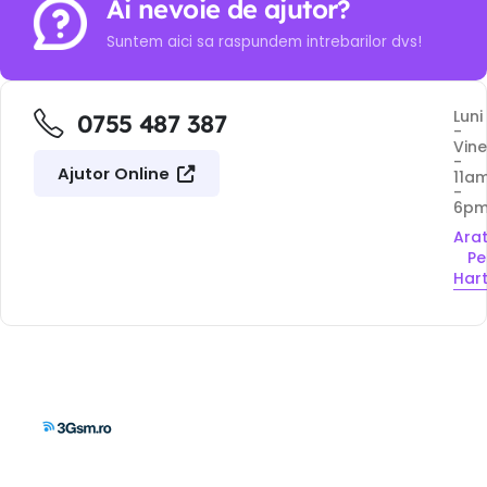
Ai nevoie de ajutor?
Suntem aici sa raspundem intrebarilor dvs!
Luni
0755 487 387
-
Vine
-
Ajutor Online
11a
-
6p
Ara
Pe
Har