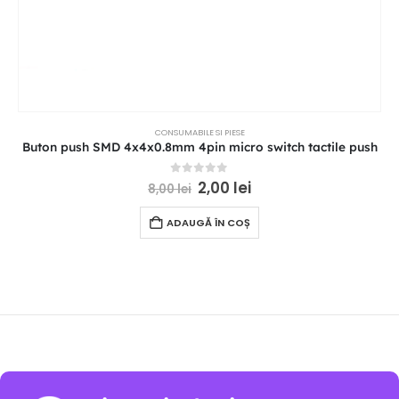
CONSUMABILE SI PIESE
Buton push SMD 4x4x0.8mm 4pin micro switch tactile push
0
out of 5
2,00
lei
8,00
lei
ADAUGĂ ÎN COȘ