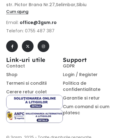
str. Pictor Brana Nr.27,Selimbar,Sibiu
Cum ajung
Email:
office@3gsm.ro
Telefon: 0755 487 387
Link-uri utile
Support
Contact
GDPR
Shop
Login / Register
Termeni si conditii
Politica de
confidentialitate
Cerere retur colet
Garantie si retur
Cum comand si cum
platesc
© 3gsm. 2025 - Toate drepturile rezervate