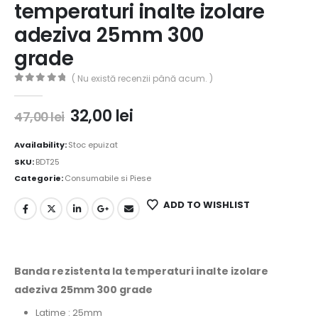
temperaturi inalte izolare
adeziva 25mm 300
grade
( Nu există recenzii până acum. )
0
out of 5
32,00
lei
47,00
lei
Availability:
Stoc epuizat
SKU:
BDT25
Categorie:
Consumabile si Piese
ADD TO WISHLIST
Banda rezistenta la temperaturi inalte izolare
adeziva 25mm 300 grade
Latime : 25mm