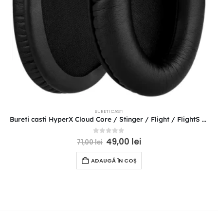
BURETI CASTI
Bureti casti HyperX Cloud Core / Stinger / Flight / FlightS / Alpha / Silver / X / Pro / I / II KHX-HSCP
0
out of 5
49,00
lei
71,00
lei
ADAUGĂ ÎN COȘ