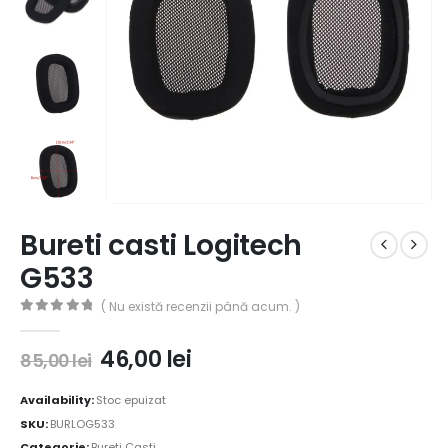
Bureti casti Logitech
G533
( Nu există recenzii până acum. )
0
out of 5
46,00
lei
85,00
lei
Availability:
Stoc epuizat
SKU:
BURLOG533
Categorie:
Bureti Casti