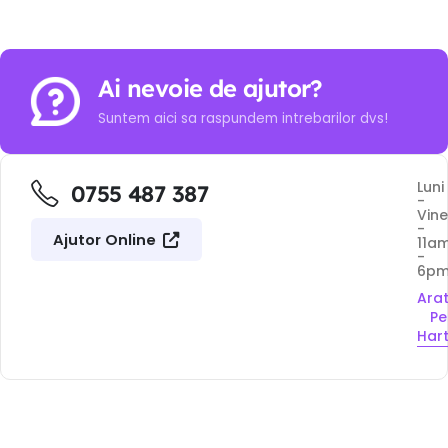
Ai nevoie de ajutor?
Suntem aici sa raspundem intrebarilor dvs!
Luni
0755 487 387
-
Vine
-
Ajutor Online
11a
-
6p
Ara
Pe
Har