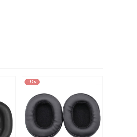
-37%
-43%