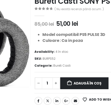
Bureti Casti SONY PS
( Nu există recenzii până acum. )
0
out of 5
51,00
lei
85,00
lei
Model compatibil PS5 PULSE 3D
Culoare : Ca in poza
Availability:
4 în stoc
SKU:
BURPS52
Categorie:
Bureti Casti
ADAUGĂ ÎN COȘ
ADD TO WIS