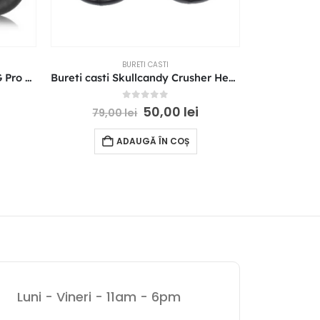
BURETI CASTI
Bureti casti pentru Logitech G Pro G Pro X G433 G233 Protein Leather
Bureti casti Skullcandy Crusher Hesh 3 3.0 Hesh3 Venue Wireless ANC
0
out of 5
50,00
lei
79,00
lei
90,
ADAUGĂ ÎN COȘ
Luni - Vineri - 11am - 6pm