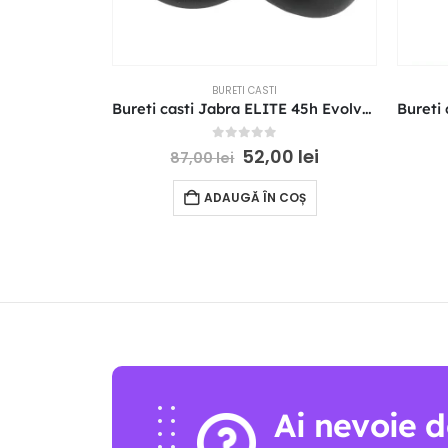
BURETI CASTI
Bureti casti Jabra ELITE 45h Evolve2 65 MS UC
0
out of 5
52,00
lei
87,00
lei
ADAUGĂ ÎN COȘ
Ai nevoie d