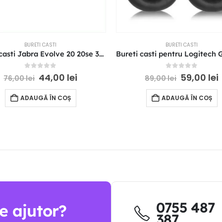
BURETI CASTI
BURETI CASTI
Bureti casti Jabra Evolve 20 20se 30 30II 65 65+
0
out of 5
0
out of 5
44,00
lei
59,00
lei
76,00
lei
89,00
lei
ADAUGĂ ÎN COȘ
ADAUGĂ ÎN COȘ
0755 487
e ajutor?
387