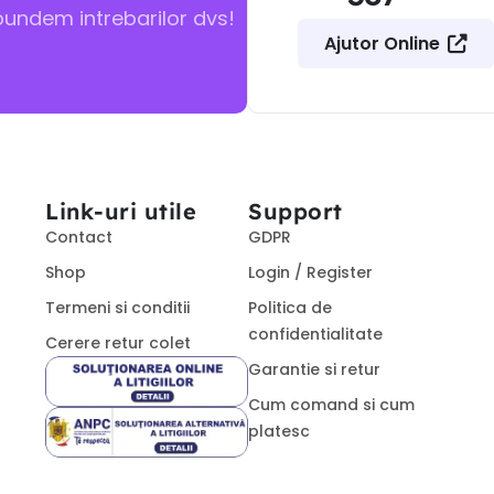
pundem intrebarilor dvs!
Ajutor Online
Link-uri utile
Support
Contact
GDPR
Shop
Login / Register
Termeni si conditii
Politica de
confidentialitate
Cerere retur colet
Garantie si retur
Cum comand si cum
platesc