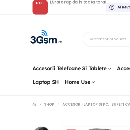
Livrare rapida in toata tara!
HOT
Ai nev
Accesorii Telefoane Si Tablete
Acces
Laptop SH
Home Use
SHOP
ACCESORII LAPTOP SI PC
,
BURETI C