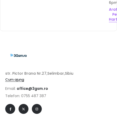
6p
Ara
Pe
Har
str. Pictor Brana Nr.27,Selimbar,Sibiu
Cum ajung
Email:
office@3gsm.ro
Telefon: 0755 487 387