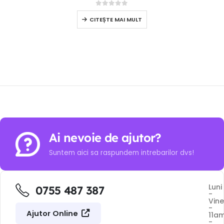
0
out of 5
CITEȘTE MAI MULT
Ai nevoie de ajutor?
Suntem aici sa raspundem intrebarilor dvs!
Luni
0755 487 387
-
Vine
-
Ajutor Online
11a
-