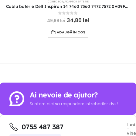
CONECTOR/ADAPTOR BATERIE
Cablu baterie Dell Inspiron 14 7460 7560 7472 7572 0H09FD DC02002KH00
0
out of 5
34,80
lei
49,99
lei
ADAUGĂ ÎN COȘ
Ai nevoie de ajutor?
Suntem aici sa raspundem intrebarilor dvs!
Luni
0755 487 387
-
Vine