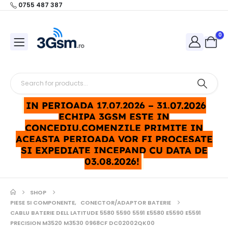
0755 487 387
0
IN PERIOADA 17.07.2026 – 31.07.2026
ECHIPA 3GSM ESTE IN
CONCEDIU.COMENZILE PRIMITE IN
ACEASTA PERIOADA VOR FI PROCESATE
SI EXPEDIATE INCEPAND CU DATA DE
03.08.2026!
SHOP
PIESE SI COMPONENTE
,
CONECTOR/ADAPTOR BATERIE
CABLU BATERIE DELL LATITUDE 5580 5590 5591 E5580 E5590 E5591
PRECISION M3520 M3530 0968CF DC02002QK00