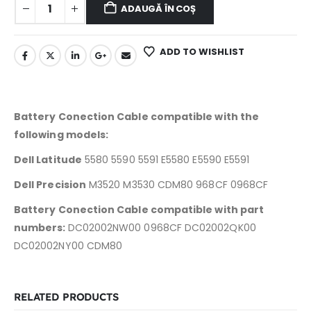
ADAUGĂ ÎN COȘ
ADD TO WISHLIST
Battery Conection Cable compatible with the
following models:
Dell Latitude
5580 5590 5591 E5580 E5590 E5591
Dell Precision
M3520 M3530 CDM80 968CF 0968CF
Battery Conection Cable compatible with part
numbers:
DC02002NW00
0968CF
DC02002QK00
DC02002NY00
CDM80
RELATED PRODUCTS