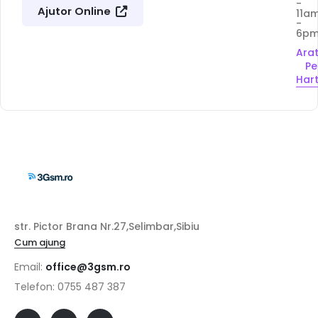
-
Ajutor Online
11a
-
6p
Ara
Pe
Har
str. Pictor Brana Nr.27,Selimbar,Sibiu
Cum ajung
Email:
office@3gsm.ro
Telefon: 0755 487 387