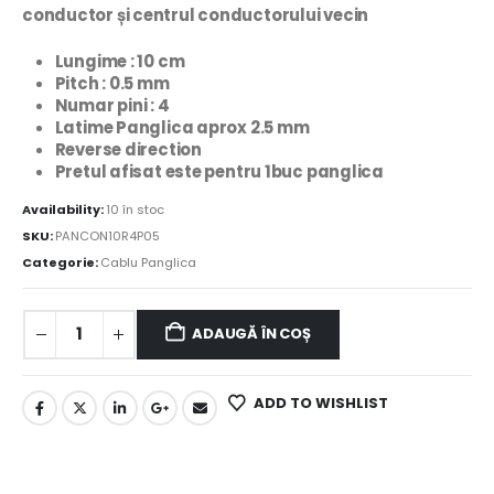
conductor și centrul conductorului vecin
Lungime : 10 cm
Pitch : 0.5 mm
Numar pini : 4
Latime Panglica aprox 2.5 mm
Reverse direction
Pretul afisat este pentru 1buc panglica
Availability:
10 în stoc
SKU:
PANCON10R4P05
Categorie:
Cablu Panglica
ADAUGĂ ÎN COȘ
ADD TO WISHLIST