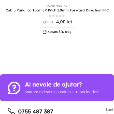
CABLU PANGLICA
Cablu Panglica 15cm 8P Pitch 1.0mm Forward Direction FFC
0
out of 5
4,00
lei
7,00
lei
ADAUGĂ ÎN COȘ
Ai nevoie de ajutor?
Suntem aici sa raspundem intrebarilor dvs!
Luni
0755 487 387
-