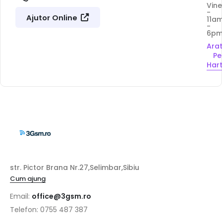
Vine
-
Ajutor Online
11a
-
6p
Ara
Pe
Har
str. Pictor Brana Nr.27,Selimbar,Sibiu
Cum ajung
Email:
office@3gsm.ro
Telefon: 0755 487 387