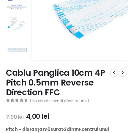
Cablu Panglica 10cm 4P
Pitch 0.5mm Reverse
Direction FFC
( Nu există recenzii până acum. )
0
out of 5
4,00
lei
7,00
lei
Pitch –
distanța măsurată dintre centrul unui