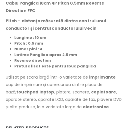
Cablu Panglica 10cm 4P Pitch 0.5mm Reverse
Direction FFC
Pitch –
distanța măsurată dintre centrul unui
conductor și centrul conductorului vecin
Lungime : 10 cm
Pitch : 0.5 mm
Numar pini : 4
Latime Panglica aprox 2.5 mm
Reverse direction
Pretul afisat este pentru 1buc panglica
Utilizat pe scară largă într-o varietate de
imprimante
cap de imprimare și conexiunea dintre placa de
bază,
touchpad
laptop
, plotere, scanere,
copiatoare
,
aparate stereo, aparate LCD, aparate de fax, playere DVD
și alte produse, la o varietate larga de
electronice
.
RELATED PRODUCTS