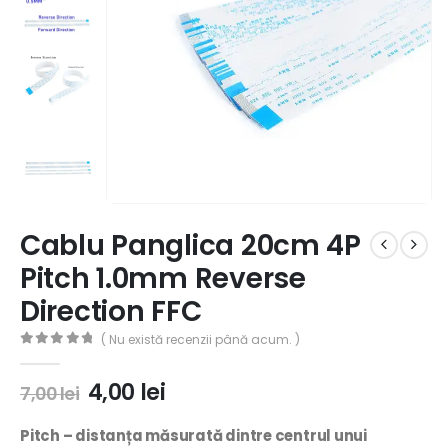
Cablu Panglica 20cm 4P
Pitch 1.0mm Reverse
Direction FFC
( Nu există recenzii până acum. )
0
out of 5
4,00
lei
7,00
lei
Pitch –
distanța măsurată dintre centrul unui