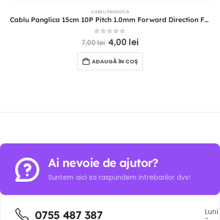
CABLU PANGLICA
Cablu Panglica 15cm 10P Pitch 1.0mm Forward Direction FFC
0
out of 5
4,00
lei
7,00
lei
ADAUGĂ ÎN COȘ
Ai nevoie de ajutor?
Suntem aici sa raspundem intrebarilor dvs!
Luni
0755 487 387
-