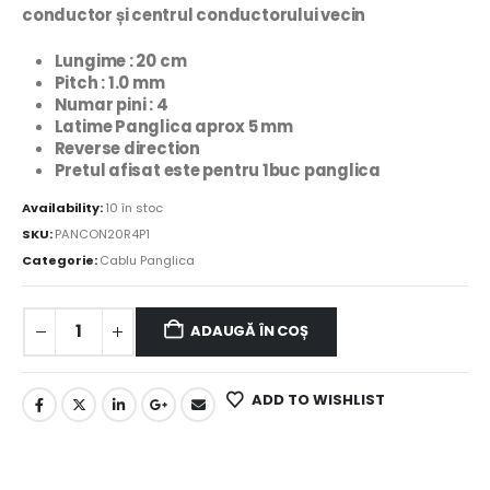
conductor și centrul conductorului vecin
Lungime : 20 cm
Pitch : 1.0 mm
Numar pini : 4
Latime Panglica aprox 5 mm
Reverse direction
Pretul afisat este pentru 1buc panglica
Availability:
10 în stoc
SKU:
PANCON20R4P1
Categorie:
Cablu Panglica
ADAUGĂ ÎN COȘ
ADD TO WISHLIST