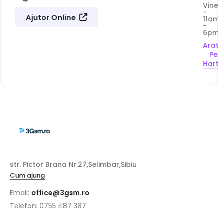
Vine
-
Ajutor Online
11a
-
6p
Ara
Pe
Har
str. Pictor Brana Nr.27,Selimbar,Sibiu
Cum ajung
Email:
office@3gsm.ro
Telefon: 0755 487 387