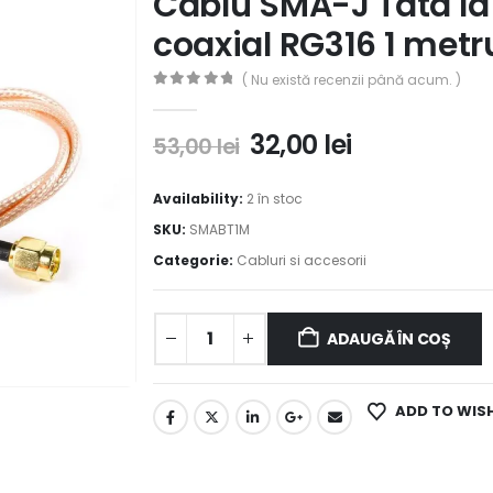
Cablu SMA-J Tata la
coaxial RG316 1 metr
( Nu există recenzii până acum. )
0
out of 5
32,00
lei
53,00
lei
Availability:
2 în stoc
SKU:
SMABT1M
Categorie:
Cabluri si accesorii
ADAUGĂ ÎN COȘ
ADD TO WIS