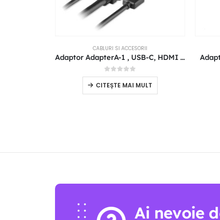
CABLURI SI ACCESORII
Adaptor AdapterA-1 , USB-C, HDMI 4K, USB 3.1, PDW Tracer 100W
Adapt
0
out of 5
CITEȘTE MAI MULT
Ai nevoie d