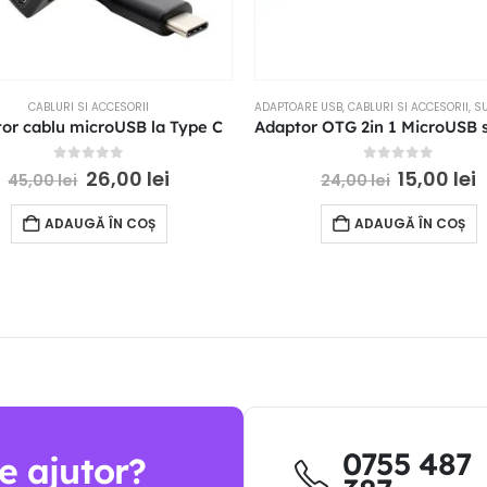
CABLURI SI ACCESORII
ADAPTOARE USB
,
CABLURI SI ACCESORII
,
SUPO
or cablu microUSB la Type C
0
out of 5
0
out of 5
26,00
lei
15,00
lei
45,00
lei
24,00
lei
ADAUGĂ ÎN COȘ
ADAUGĂ ÎN COȘ
0755 487
e ajutor?