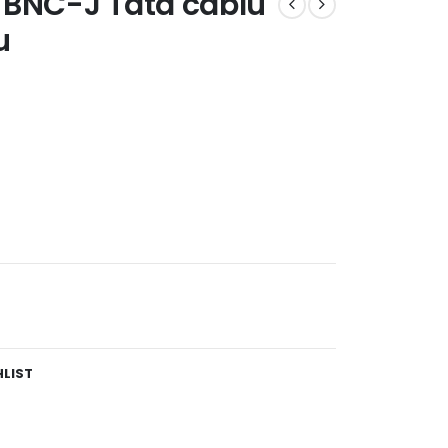
 BNC-J Tata cablu
u
HLIST