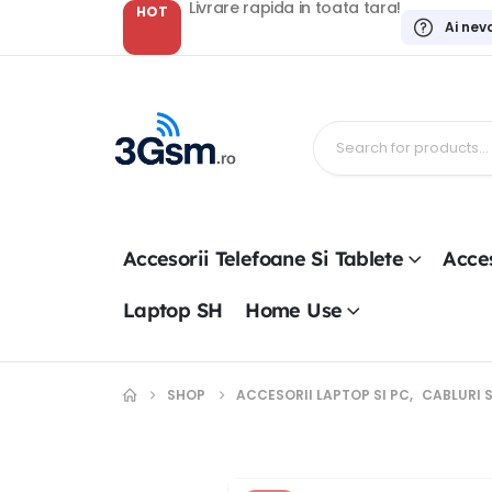
Livrare rapida in toata tara!
HOT
Ai nev
Accesorii Telefoane Si Tablete
Acces
Laptop SH
Home Use
SHOP
ACCESORII LAPTOP SI PC
,
CABLURI S