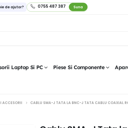
0755 487 387
oie de ajutor?
Suna
orii Laptop Si PC
Piese Si Componente
Apar
I ACCESORII
CABLU SMA-J TATA LA BNC-J TATA CABLU COAXIAL R