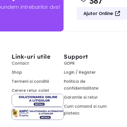
387
pundem intrebarilor dvs!
Ajutor Online
Link-uri utile
Support
Contact
GDPR
Shop
Login / Register
Termeni si conditii
Politica de
confidentialitate
Cerere retur colet
Garantie si retur
Cum comand si cum
platesc