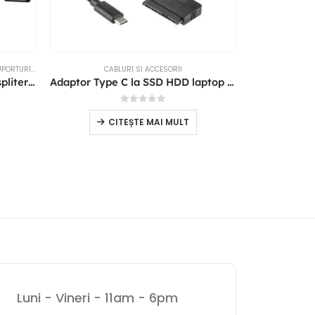
RTURI SI ACCESORII
CABLURI SI ACCESORII
CA
Adaptor OTG 2in 1 MicroUSB spliter Y 20 cm
Adaptor Type C la SSD HDD laptop 2.5″
0
out of 5
45,
CITEȘTE MAI MULT
Luni - Vineri - 11am - 6pm