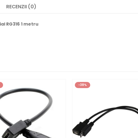
RECENZII (0)
al RG316 1 metru
-38%