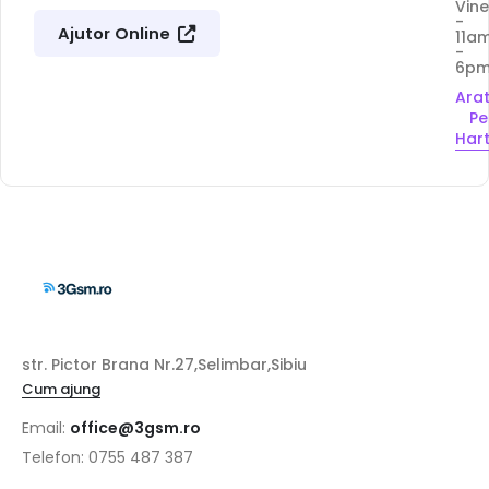
Vine
-
Ajutor Online
11a
-
6p
Ara
Pe
Har
str. Pictor Brana Nr.27,Selimbar,Sibiu
Cum ajung
Email:
office@3gsm.ro
Telefon: 0755 487 387