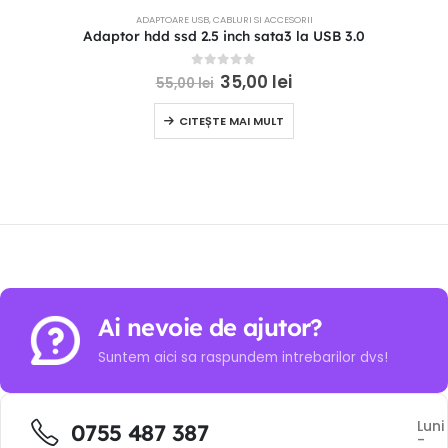
ADAPTOARE USB
,
CABLURI SI ACCESORII
Adaptor hdd ssd 2.5 inch sata3 la USB 3.0
0
out of 5
35,00
lei
55,00
lei
CITEȘTE MAI MULT
Ai nevoie de ajutor?
Suntem aici sa raspundem intrebarilor dvs!
Luni
0755 487 387
-