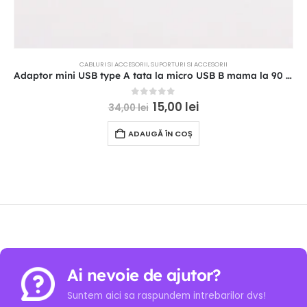
CABLURI SI ACCESORII
,
SUPORTURI SI ACCESORII
Adaptor mini USB type A tata la micro USB B mama la 90 grade
0
out of 5
15,00
lei
34,00
lei
ADAUGĂ ÎN COȘ
Ai nevoie de ajutor?
Suntem aici sa raspundem intrebarilor dvs!