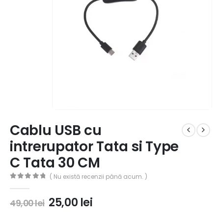
Cablu USB cu
intrerupator Tata si Type
C Tata 30 CM
( Nu există recenzii până acum. )
0
out of 5
25,00
lei
49,00
lei