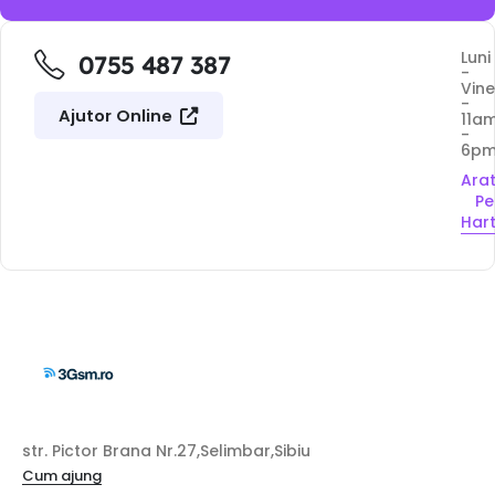
Luni
0755 487 387
-
Vine
-
Ajutor Online
11a
-
6p
Ara
Pe
Har
str. Pictor Brana Nr.27,Selimbar,Sibiu
Cum ajung