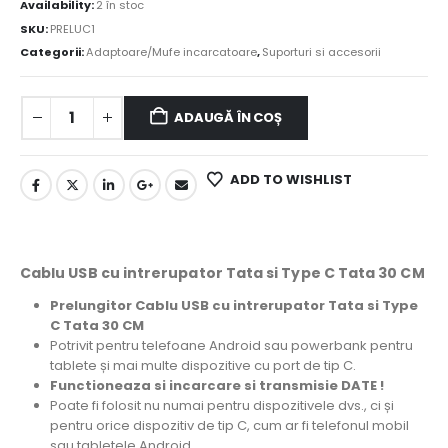
Availability:
2 în stoc
SKU:
PRELUC1
Categorii:
Adaptoare/Mufe incarcatoare
,
Suporturi si accesorii
ADAUGĂ ÎN COȘ
ADD TO WISHLIST
Cablu USB cu intrerupator Tata si Type C Tata 30 CM
Prelungitor Cablu USB cu intrerupator Tata si Type
C Tata 30 CM
Potrivit pentru telefoane Android sau powerbank pentru
tablete și mai multe dispozitive cu port de tip C.
Functioneaza si incarcare si transmisie DATE !
Poate fi folosit nu numai pentru dispozitivele dvs., ci și
pentru orice dispozitiv de tip C, cum ar fi telefonul mobil
sau tabletele Android.