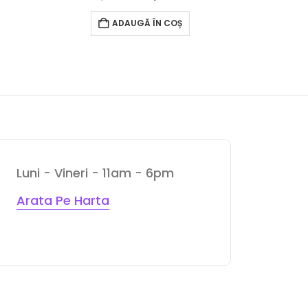
ADAUGĂ ÎN COȘ
C
Luni - Vineri - 11am - 6pm
Arata Pe Harta