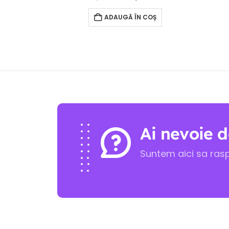
ADAUGĂ ÎN COȘ
Ai nevoie d
Suntem aici sa ras