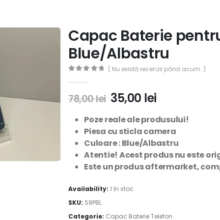
Capac Baterie pentr
Blue/Albastru
( Nu există recenzii până acum. )
0
out of 5
35,00
lei
78,00
lei
Poze reale ale produsului!
Piesa cu sticla camera
Culoare : Blue/Albastru
Atentie! Acest produs nu este orig
Este un produs aftermarket, compa
Availability:
1 în stoc
SKU:
S9PBL
Categorie:
Capac Baterie Telefon