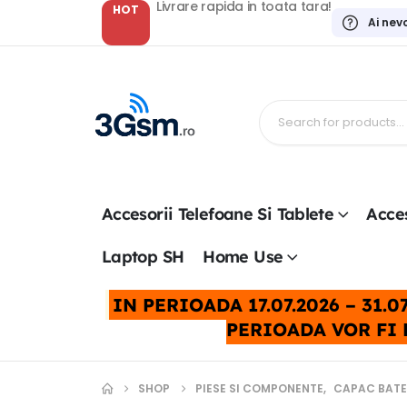
Livrare rapida in toata tara!
HOT
Ai nev
Accesorii Telefoane Si Tablete
Acces
Laptop SH
Home Use
IN PERIOADA 17.07.2026 – 31
PERIOADA VOR FI 
SHOP
PIESE SI COMPONENTE
,
CAPAC BATE