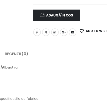
ADAUGĂ ÎN COȘ
ADD TO WIS
RECENZII (0)
e/Albastru
pecificatiile de fabrica