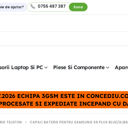
0755 487 387
oie de ajutor?
Suna
orii Laptop Si PC
Piese Si Componente
Apar
.07.2026 ECHIPA 3GSM ESTE IN CONCEDIU.
PROCESATE SI EXPEDIATE INCEPAND CU DAT
RIE TELEFON
CAPAC BATERIE PENTRU SAMSUNG S9 PLUS BLUE/ALB