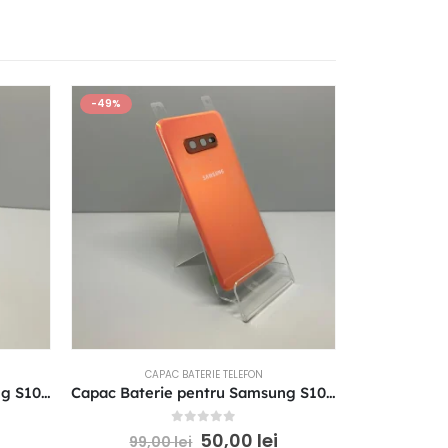
-49%
-55%
S
CAPAC BATERIE TELEFON
CAP
Capac Baterie pentru Samsung S10e Blue/Albastru
Capac Baterie pentru Samsung S10e Orange-Coral
0
out of 5
50,00
lei
99,00
lei
78,