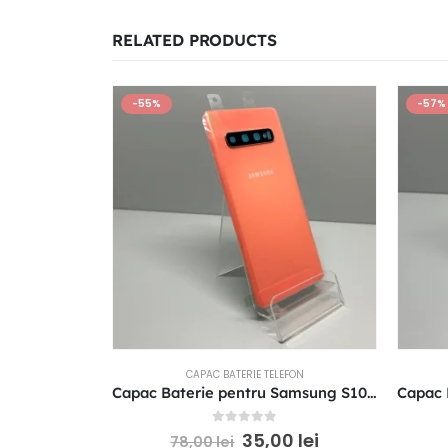
RELATED PRODUCTS
-55%
-57%
CAPAC BATERIE TELEFON
Capac Baterie pentru Samsung S10 Orange-Coral
0
out of 5
35,00
lei
78,00
lei