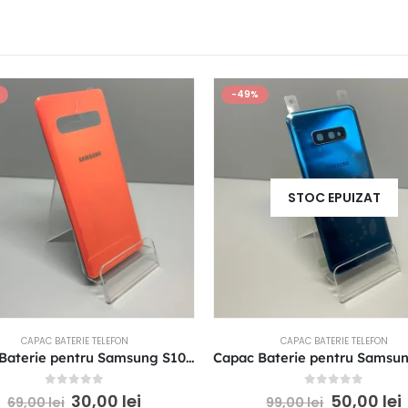
-49%
STOC EPUIZAT
CAPAC BATERIE TELEFON
CAPAC BATERIE TELEFON
Capac Baterie pentru Samsung S10 Orange-Coral fara sticla camera
0
out of 5
0
out of 5
30,00
lei
50,00
lei
69,00
lei
99,00
lei