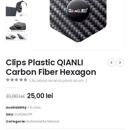
Clips Plastic QIANLI
Carbon Fiber Hexagon
( Nu există recenzii până acum. )
0
out of 5
25,00
lei
31,00
lei
Availability:
1 în stoc
SKU:
CLPQIACFP
Categorie:
Instrumente Service