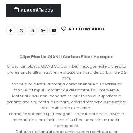
ADAUGĂ ÎN COȘ
ADD TO WISHLIST
Clips Plastic QIANLI Carbon Fiber Hexagon
Clipsul din plastic QIANLI Carbon Fiber Hexagon este o unealta
profesionala ultra-subtire, realizata din fibra de carbon de 0.2
mm,
conceputa pentru a proteja componentele dispozitivelor
mobile in timpul lucrarilor de desfacere sau interventie.
Materialul sau non-conductiv si prietenos cu suprafetele
garanteaza siguranta in utilizare, oferind totodata o rezistenta
si o flexibilitate excelente.
Forma sa speciala tip „hexagon” il face ideal pentru diverse
scenarii de lucru, inclusiv in situatii ce necesita un mediu
nemagnetic.
Datorita designului ergonomic cu zona centrala usor