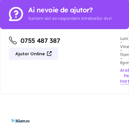
Ai nevoie de ajutor?
Suntem aici sa raspundem intrebarilor dvs!
Luni
0755 487 387
-
Vine
-
Ajutor Online
11a
-
6p
Ara
Pe
Har