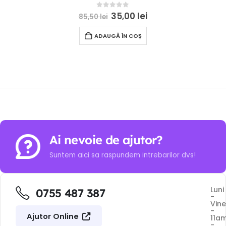
0
out of 5
35,00
lei
85,50
lei
ADAUGĂ ÎN COȘ
Ai nevoie de ajutor?
Suntem aici sa raspundem intrebarilor dvs!
Luni
0755 487 387
-
Vine
-
Ajutor Online
11a
-