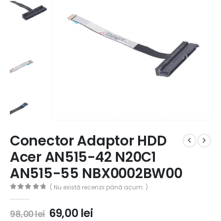
Conector Adaptor HDD
Acer AN515-42 N20C1
AN515-55 NBX0002BW00
( Nu există recenzii până acum. )
0
out of 5
69,00
lei
98,00
lei