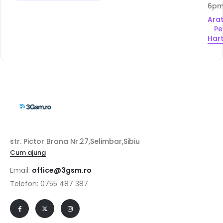
6p
Ara
Pe
Har
str. Pictor Brana Nr.27,Selimbar,Sibiu
Cum ajung
Email:
office@3gsm.ro
Telefon: 0755 487 387