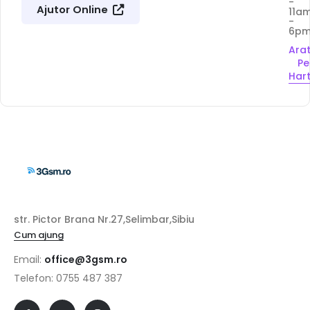
-
Ajutor Online
11a
-
6p
Ara
Pe
Har
str. Pictor Brana Nr.27,Selimbar,Sibiu
Cum ajung
Email:
office@3gsm.ro
Telefon: 0755 487 387