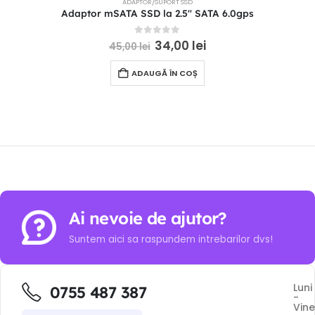
ADAPTOR/SUPORT SSD
Adaptor mSATA SSD la 2.5″ SATA 6.0gps
0
out of 5
34,00
lei
45,00
lei
ADAUGĂ ÎN COȘ
Ai nevoie de ajutor?
Suntem aici sa raspundem intrebarilor dvs!
Luni
0755 487 387
-
Vine