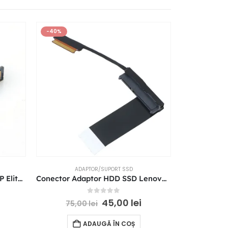
-40%
S
ADAPTOR/SUPORT SSD
AD
Conector Adaptor HDD SSD HP EliteBook 2560P 2570P
Conector Adaptor HDD SSD Lenovo ThinkPad T570 P51S T580 P52S 01ER034
0
out of 5
45,00
lei
75,00
lei
C
ADAUGĂ ÎN COȘ