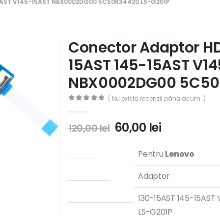
AST V145-15AST NBX0002DG00 5C50R34420 LS-G201P
Conector Adaptor H
15AST 145-15AST V1
NBX0002DG00 5C50R
( Nu există recenzii până acum. )
0
out of 5
60,00
lei
120,00
lei
Brand
Pentru
Lenovo
Tip produs
Adaptor
Model compatibil
130-15AST 145-15AS
LS-G201P