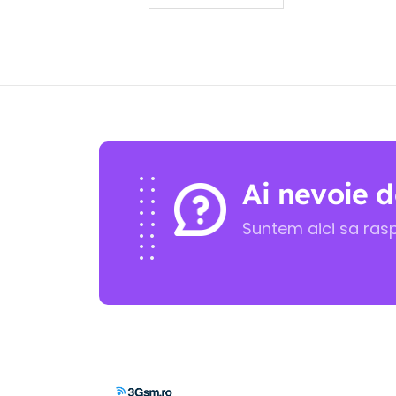
Ai nevoie d
Suntem aici sa ras