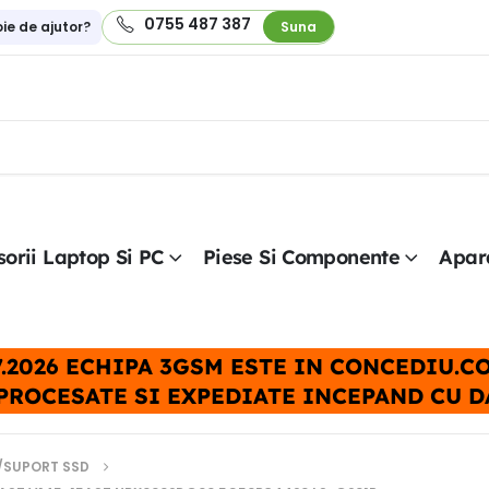
0755 487 387
oie de ajutor?
Suna
orii Laptop Si PC
Piese Si Componente
Apar
.07.2026 ECHIPA 3GSM ESTE IN CONCEDIU.
PROCESATE SI EXPEDIATE INCEPAND CU DAT
/SUPORT SSD