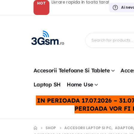
Livrare rapida in toata tara!
HOT
Ai nev
Accesorii Telefoane Si Tablete
Acces
Laptop SH
Home Use
IN PERIOADA 17.07.2026 – 31
PERIOADA VOR FI 
SHOP
ACCESORII LAPTOP SI PC
,
ADAPTOR