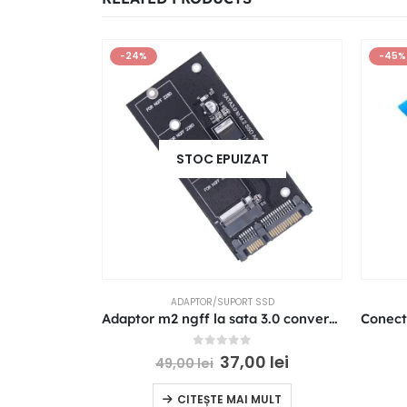
-24%
-45%
STOC EPUIZAT
ADAPTOR/SUPORT SSD
Adaptor m2 ngff la sata 3.0 converter card pentru PC si Laptop
0
out of 5
37,00
lei
49,00
lei
CITEȘTE MAI MULT