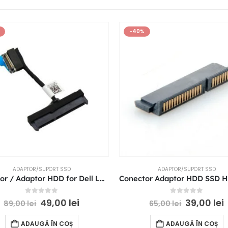
-40%
ADAPTOR/SUPORT SSD
ADAPTOR/SUPORT SSD
Conector / Adaptor HDD for Dell Latitude E5450 8GD6D 08GD6D ZAM70
0
out of 5
0
out of 5
49,00
lei
39,00
lei
89,00
lei
65,00
lei
ADAUGĂ ÎN COȘ
ADAUGĂ ÎN COȘ