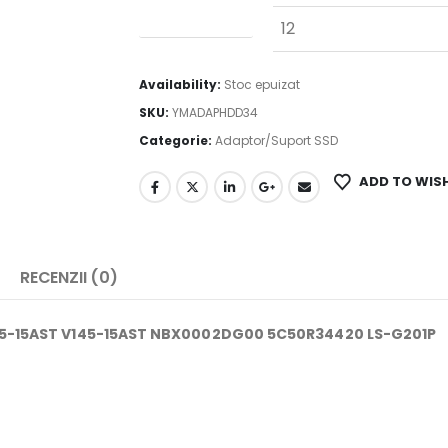
Garantie (luni)
12
Availability:
Stoc epuizat
SKU:
YMADAPHDD34
Categorie:
Adaptor/Suport SSD
ADD TO WIS
RECENZII (0)
45-15AST V145-15AST NBX0002DG00 5C50R34420 LS-G201P