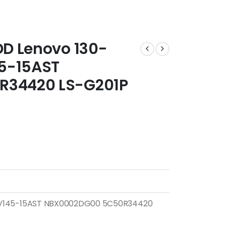
DD Lenovo 130-
45-15AST
34420 LS-G201P
T V145-15AST NBX0002DG00 5C50R34420