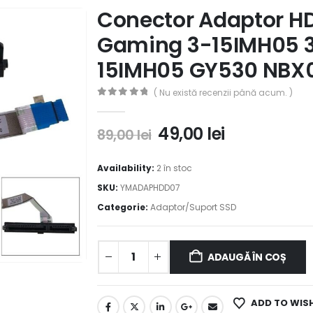
Conector Adaptor H
Gaming 3-15IMH05 
15IMH05 GY530 NBX
( Nu există recenzii până acum. )
0
out of 5
49,00
lei
89,00
lei
Availability:
2 în stoc
SKU:
YMADAPHDD07
Categorie:
Adaptor/Suport SSD
ADAUGĂ ÎN COȘ
ADD TO WIS