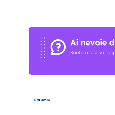
Ai nevoie d
Suntem aici sa ras