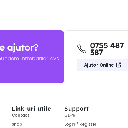
0755 487
e ajutor?
387
pundem intrebarilor dvs!
Ajutor Online
Link-uri utile
Support
Contact
GDPR
Shop
Login / Register