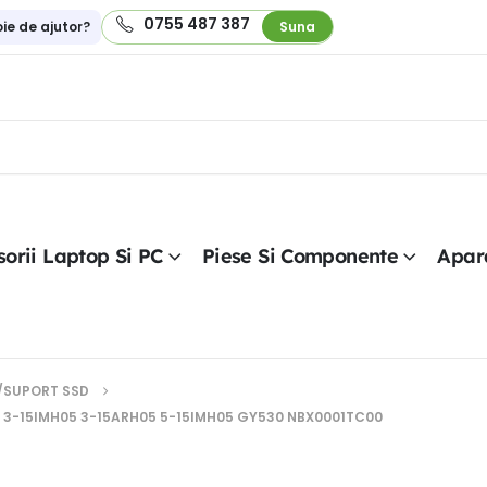
0755 487 387
oie de ajutor?
Suna
orii Laptop Si PC
Piese Si Componente
Apar
/SUPORT SSD
3-15IMH05 3-15ARH05 5-15IMH05 GY530 NBX0001TC00