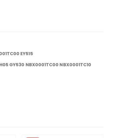
0001TC00 EY515
IMH05 GY530 NBX0001TC00 NBX0001TC10