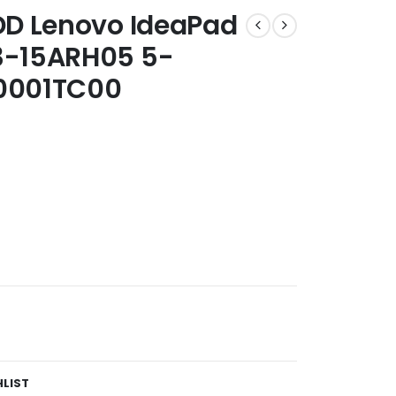
DD Lenovo IdeaPad
3-15ARH05 5-
0001TC00
HLIST