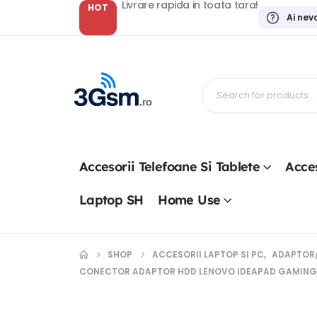
Livrare rapida in toata tara!
HOT
Ai nev
Accesorii Telefoane Si Tablete
Acces
Laptop SH
Home Use
SHOP
ACCESORII LAPTOP SI PC
,
ADAPTOR
CONECTOR ADAPTOR HDD LENOVO IDEAPAD GAMING 