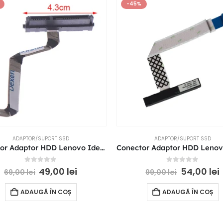
-45%
ADAPTOR/SUPORT SSD
ADAPTOR/SUPORT SSD
Conector Adaptor HDD Lenovo IdeaPad 3 15ARE05 15IIL05 15IML 15IGL05 P/N: NBX0001S900
0
out of 5
0
out of 5
49,00
lei
54,00
lei
69,00
lei
99,00
lei
ADAUGĂ ÎN COȘ
ADAUGĂ ÎN COȘ