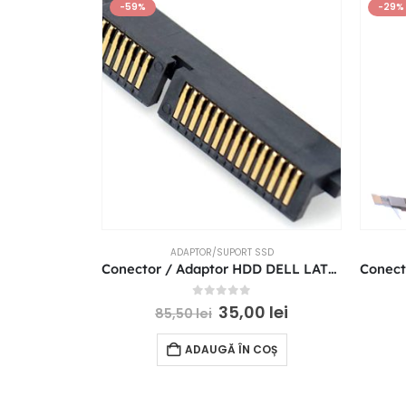
-59%
-29%
ADAPTOR/SUPORT SSD
Conector / Adaptor HDD DELL LATITUDE E5520 E5420 E5440 E5400 E5220
0
out of 5
35,00
lei
85,50
lei
ADAUGĂ ÎN COȘ