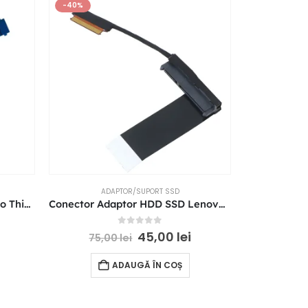
-40%
-42%
ADAPTOR/SUPORT SSD
AD
Conector Adaptor HDD Lenovo Thinkpad L580 L590 EL580 NBX0001KP00 NBX0001KP10
Conector Adaptor HDD SSD Lenovo ThinkPad T570 P51S T580 P52S 01ER034
0
out of 5
45,00
lei
75,00
lei
78,
ADAUGĂ ÎN COȘ