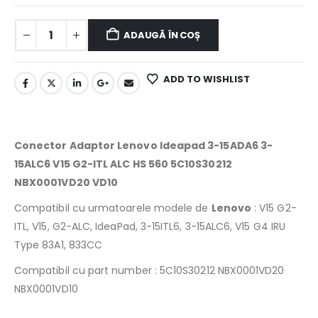
ADAUGĂ ÎN COȘ
ADD TO WISHLIST
Conector Adaptor Lenovo Ideapad 3-15ADA6 3-
15ALC6 V15 G2-ITL ALC HS 560 5C10S30212
NBX0001VD20 VD10
Compatibil cu urmatoarele modele de
Lenovo
:
V15 G2-
ITL, V15, G2-ALC, IdeaPad, 3-15ITL6, 3-15ALC6, V15 G4 IRU
Type 83A1, 833CC
Compatibil cu part number : 5C10S30212 NBX0001VD20
NBX0001VD10