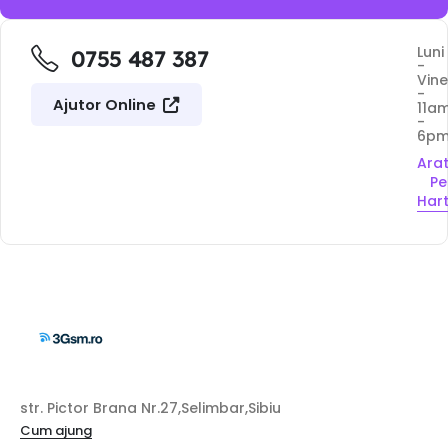
Luni
0755 487 387
-
Vine
-
Ajutor Online
11a
-
6p
Ara
Pe
Har
str. Pictor Brana Nr.27,Selimbar,Sibiu
Cum ajung