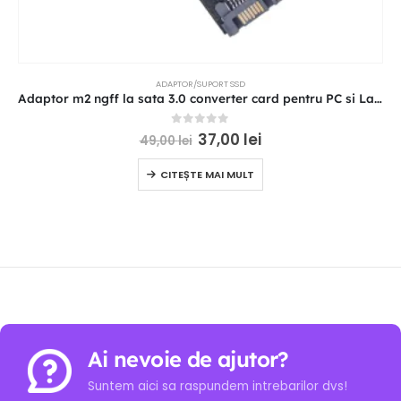
ADAPTOR/SUPORT SSD
Adaptor m2 ngff la sata 3.0 converter card pentru PC si Laptop
0
out of 5
37,00
lei
49,00
lei
CITEȘTE MAI MULT
Ai nevoie de ajutor?
Suntem aici sa raspundem intrebarilor dvs!