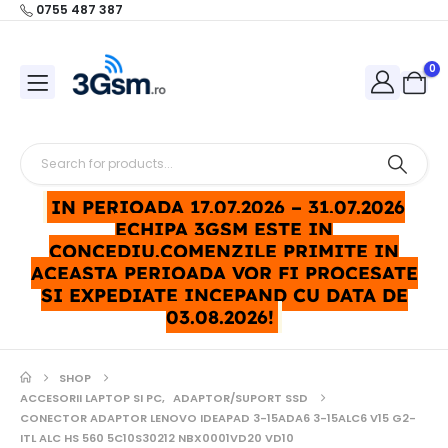
0755 487 387
0
IN PERIOADA 17.07.2026 – 31.07.2026
ECHIPA 3GSM ESTE IN
CONCEDIU.COMENZILE PRIMITE IN
ACEASTA PERIOADA VOR FI PROCESATE
SI EXPEDIATE INCEPAND CU DATA DE
03.08.2026!
SHOP
ACCESORII LAPTOP SI PC
,
ADAPTOR/SUPORT SSD
CONECTOR ADAPTOR LENOVO IDEAPAD 3-15ADA6 3-15ALC6 V15 G2-
ITL ALC HS 560 5C10S30212 NBX0001VD20 VD10