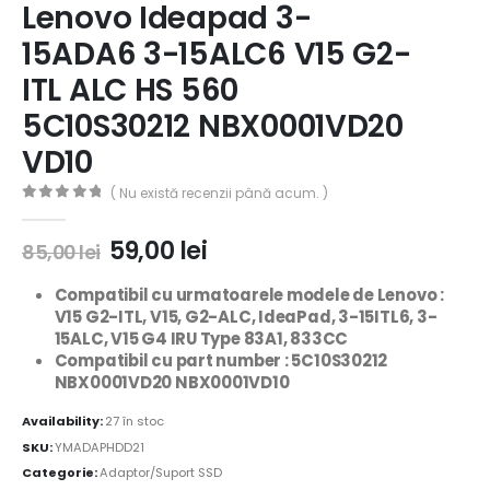
Lenovo Ideapad 3-
15ADA6 3-15ALC6 V15 G2-
ITL ALC HS 560
5C10S30212 NBX0001VD20
VD10
( Nu există recenzii până acum. )
0
out of 5
59,00
lei
85,00
lei
Compatibil cu urmatoarele modele de Lenovo :
V15 G2-ITL, V15, G2-ALC, IdeaPad, 3-15ITL6, 3-
15ALC, V15 G4 IRU Type 83A1, 833CC
Compatibil cu part number : 5C10S30212
NBX0001VD20 NBX0001VD10
Availability:
27 în stoc
SKU:
YMADAPHDD21
Categorie:
Adaptor/Suport SSD