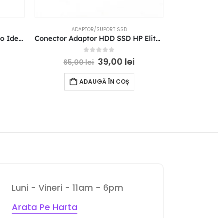
ADAPTOR/SUPORT SSD
AD
Conector Adaptor HDD Lenovo IdeaPad 3 15ARE05 15IIL05 15IML 15IGL05 P/N: NBX0001S900
Conector Adaptor HDD SSD HP EliteBook 2560P 2570P
0
out of 5
39,00
lei
65,00
lei
45,
ADAUGĂ ÎN COȘ
Luni - Vineri - 11am - 6pm
Arata Pe Harta