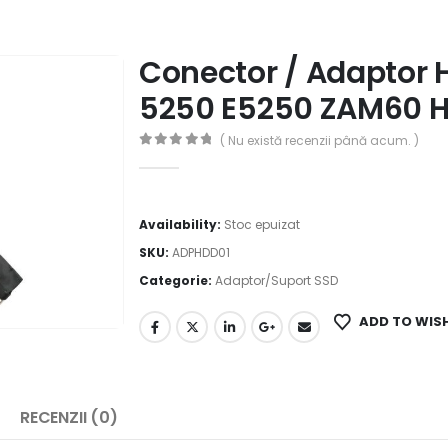
Conector / Adaptor H
5250 E5250 ZAM60 
( Nu există recenzii până acum. )
0
out of 5
Availability:
Stoc epuizat
SKU:
ADPHDD01
Categorie:
Adaptor/Suport SSD
ADD TO WIS
RECENZII (0)