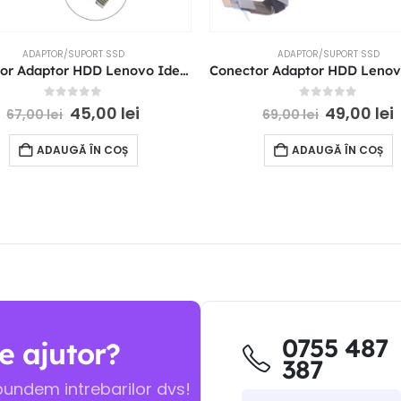
ADAPTOR/SUPORT SSD
ADAPTOR/SUPORT SSD
Conector Adaptor HDD Lenovo Ideapad 3 14 14SARE 14S 14sIML 14siil GS452 2020 P/N: 5C10S30041 NBX0001SX00
0
out of 5
0
out of 5
45,00
lei
49,00
lei
67,00
lei
69,00
lei
ADAUGĂ ÎN COȘ
ADAUGĂ ÎN COȘ
0755 487
e ajutor?
387
pundem intrebarilor dvs!