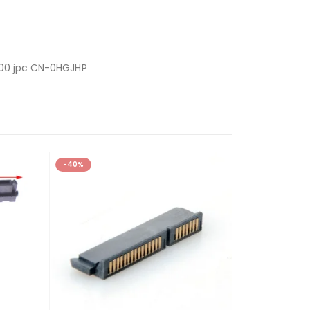
0 jpc CN-0HGJHP
-40%
-23%