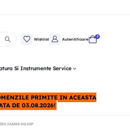
0
Wishlist
Autentificare
atura Si Instrumente Service
COMENZILE PRIMITE IN ACEASTA
A DE 03.08.2026!
5250 ZAM60 HGJHP