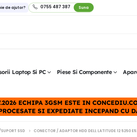
0755 487 387
oie de ajutor?
Suna
orii Laptop Si PC
Piese Si Componente
Apar
.07.2026 ECHIPA 3GSM ESTE IN CONCEDIU.
PROCESATE SI EXPEDIATE INCEPAND CU DAT
/SUPORT SSD
CONECTOR / ADAPTOR HDD DELL LATITUDE 12 5250 E