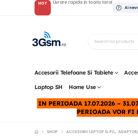
Livrare rapida in toata tara!
HOT
Ai nev
Accesorii Telefoane Si Tablete
Acces
Laptop SH
Home Use
IN PERIOADA 17.07.2026 – 31
PERIOADA VOR FI 
SHOP
ACCESORII LAPTOP SI PC
,
ADAPTOR