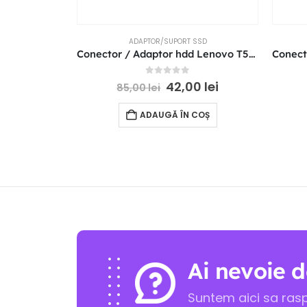
ADAPTOR/SUPORT SSD
Conector / Adaptor hdd Lenovo T560 T460 T50s 00UR860
0
out of 5
42,00
lei
85,00
lei
ADAUGĂ ÎN COȘ
Ai nevoie d
Suntem aici sa ras