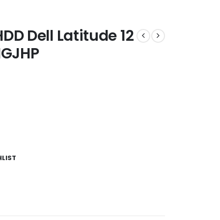
DD Dell Latitude 12
HGJHP
HLIST