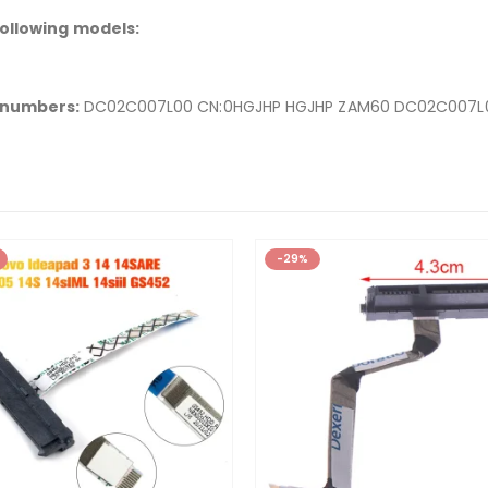
ollowing models:
t numbers:
DC02C007L00 CN:0HGJHP HGJHP ZAM60 DC02C007L0
-29%