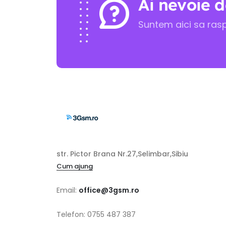
Ai nevoie d
Suntem aici sa ras
str. Pictor Brana Nr.27,Selimbar,Sibiu
Cum ajung
Email:
office@3gsm.ro
Telefon: 0755 487 387