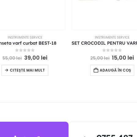
INSTRUMENTE SERVICE
INSTRUMENTE SERVICE
nseta varf curbat BEST-18
0
out of 5
0
out of 5
39,00
lei
15,00
lei
55,00
lei
25,00
lei
CITEȘTE MAI MULT
ADAUGĂ ÎN COȘ