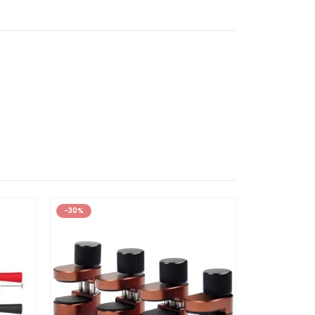
-30%
-35%