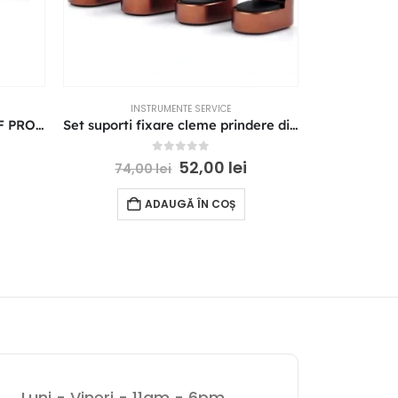
INSTRUMENTE SERVICE
IN
SET CROCODIL PENTRU VARF PROBE APARAT MASURA ROSU SI NEGRU
Set suporti fixare cleme prindere display telefoane mobile tablete ipad samsung electronice
0
out of 5
52,00
lei
74,00
lei
55,
ADAUGĂ ÎN COȘ
Luni - Vineri - 11am - 6pm