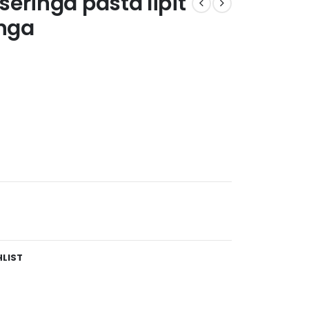
eringa pasta lipit
inga
HLIST