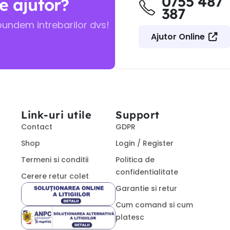
0755 487
e ajutor?
387
pundem intrebarilor dvs!
Ajutor Online
Link-uri utile
Support
Contact
GDPR
Shop
Login / Register
Termeni si conditii
Politica de
confidentialitate
Cerere retur colet
Garantie si retur
Cum comand si cum
platesc