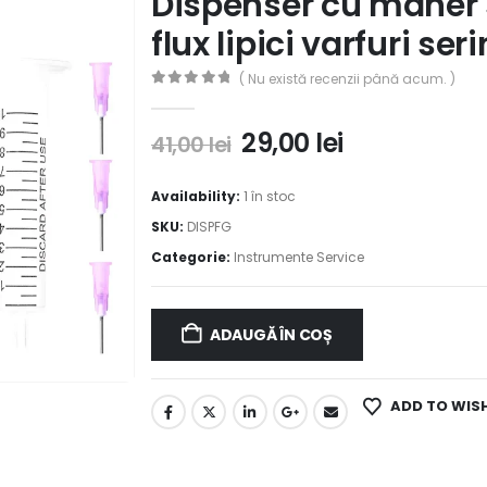
Dispenser cu maner s
flux lipici varfuri ser
( Nu există recenzii până acum. )
0
out of 5
29,00
lei
41,00
lei
Availability:
1 în stoc
SKU:
DISPFG
Categorie:
Instrumente Service
ADAUGĂ ÎN COȘ
ADD TO WIS