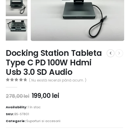
Docking Station Tableta
Type C PD 100W Hdmi
Usb 3.0 SD Audio
( Nu există recenzii până acum. )
0
out of 5
199,00
lei
278,00
lei
Availability:
1 în stoc
SKU:
BS-ST801
Categorie:
Suporturi si accesorii