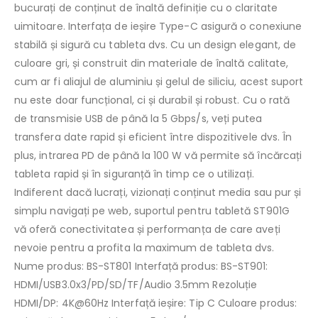
bucurați de conținut de înaltă definiție cu o claritate
uimitoare. Interfața de ieșire Type-C asigură o conexiune
stabilă și sigură cu tableta dvs. Cu un design elegant, de
culoare gri, și construit din materiale de înaltă calitate,
cum ar fi aliajul de aluminiu și gelul de siliciu, acest suport
nu este doar funcțional, ci și durabil și robust. Cu o rată
de transmisie USB de până la 5 Gbps/s, veți putea
transfera date rapid și eficient între dispozitivele dvs. În
plus, intrarea PD de până la 100 W vă permite să încărcați
tableta rapid și în siguranță în timp ce o utilizați.
Indiferent dacă lucrați, vizionați conținut media sau pur și
simplu navigați pe web, suportul pentru tabletă ST901G
vă oferă conectivitatea și performanța de care aveți
nevoie pentru a profita la maximum de tableta dvs.
Nume produs: BS-ST801 Interfață produs: BS-ST901:
HDMI/USB3.0x3/PD/SD/TF/Audio 3.5mm Rezoluție
HDMI/DP: 4K@60Hz Interfață ieșire: Tip C Culoare produs: