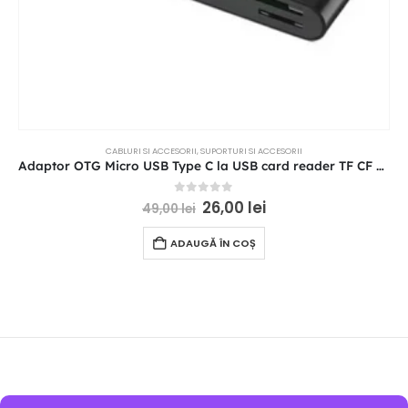
CABLURI SI ACCESORII
,
SUPORTURI SI ACCESORII
Adaptor OTG Micro USB Type C la USB card reader TF CF SD memory card
0
out of 5
26,00
lei
49,00
lei
ADAUGĂ ÎN COȘ