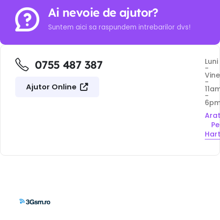
Ai nevoie de ajutor?
Suntem aici sa raspundem intrebarilor dvs!
Luni
0755 487 387
-
Vine
-
Ajutor Online
11a
-
6p
Ara
Pe
Har