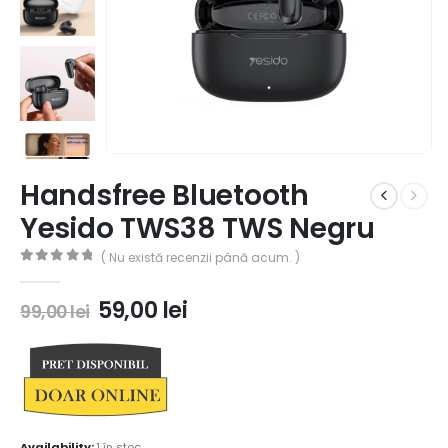
Handsfree Bluetooth
Yesido TWS38 TWS Negru
( Nu există recenzii până acum. )
0
out of 5
59,00
lei
99,00
lei
Availability:
1 în stoc