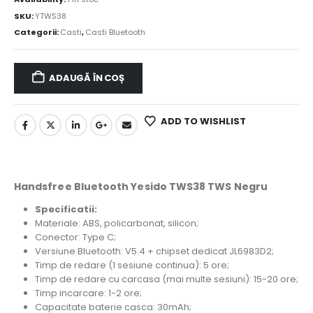
SKU:
YTWS38
Categorii:
Casti
,
Casti Bluetooth
ADAUGĂ ÎN COȘ
ADD TO WISHLIST
Handsfree Bluetooth Yesido TWS38 TWS Negru
Specificatii:
Materiale: ABS, policarbonat, silicon;
Conector: Type C;
Versiune Bluetooth: V5.4 + chipset dedicat JL6983D2;
Timp de redare (1 sesiune continua): 5 ore;
Timp de redare cu carcasa (mai multe sesiuni): 15-20 ore;
Timp incarcare: 1-2 ore;
Capacitate baterie casca: 30mAh;