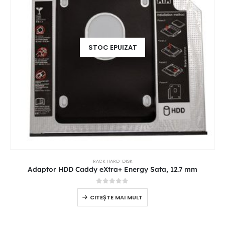
STOC EPUIZAT
RACK HARD-DISK
Adaptor HDD Caddy eXtra+ Energy Sata, 12.7 mm
0
out of 5
CITEȘTE MAI MULT