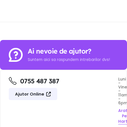
Ai nevoie de ajutor?
Suntem aici sa raspundem intrebarilor dvs!
Luni
0755 487 387
-
Vine
-
Ajutor Online
11a
-
6p
Ara
Pe
Har