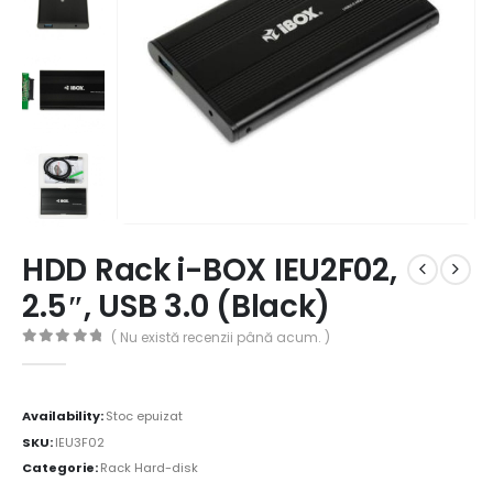
HDD Rack i-BOX IEU2F02,
2.5″, USB 3.0 (Black)
( Nu există recenzii până acum. )
0
out of 5
Availability:
Stoc epuizat
SKU:
IEU3F02
Categorie:
Rack Hard-disk