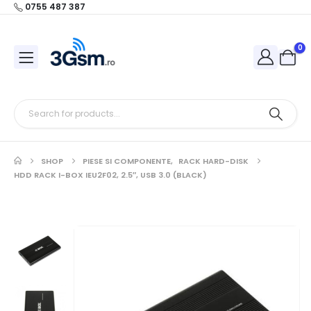
0755 487 387
0
SHOP
PIESE SI COMPONENTE
,
RACK HARD-DISK
HDD RACK I-BOX IEU2F02, 2.5″, USB 3.0 (BLACK)