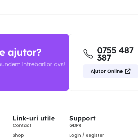
0755 487
e ajutor?
387
pundem intrebarilor dvs!
Ajutor Online
Link-uri utile
Support
Contact
GDPR
Shop
Login / Register