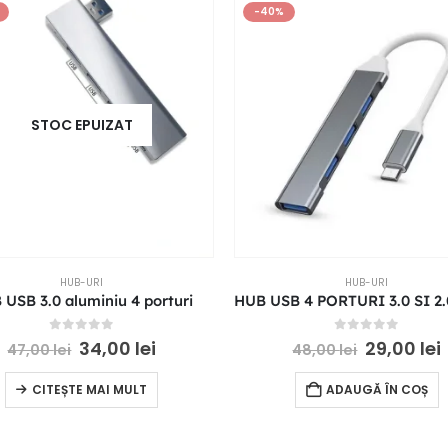
-40%
STOC EPUIZAT
HUB-URI
HUB-URI
USB 3.0 aluminiu 4 porturi
0
out of 5
0
out of 5
34,00
lei
29,00
lei
47,00
lei
48,00
lei
CITEȘTE MAI MULT
ADAUGĂ ÎN COȘ