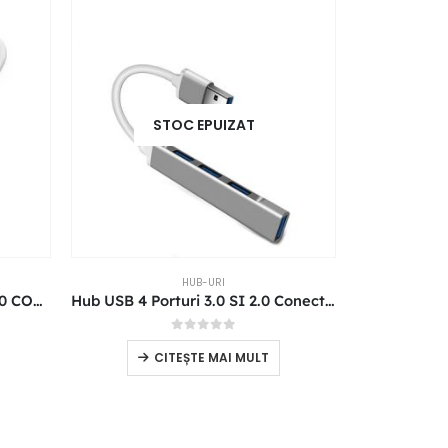
STOC EPUIZAT
S
HUB-URI
HUB USB 4 PORTURI 3.0 SI 2.0 CONECTOR TYPE C Gri
Hub USB 4 Porturi 3.0 SI 2.0 Conector USB Gri
0
out of 5
CITEȘTE MAI MULT
C