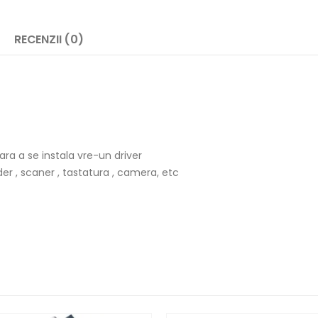
RECENZII (0)
ra a se instala vre-un driver
der , scaner , tastatura , camera, etc