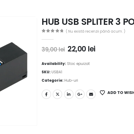
HUB USB SPLITER 3 P
( Nu există recenzii până acum. )
0
out of 5
22,00
lei
39,00
lei
Availability:
Stoc epuizat
SKU:
USBA1
Categorie:
Hub-uri
ADD TO WIS