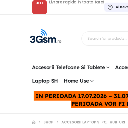
Livrare rapida in toata tara!
HOT
Ai nev
Accesorii Telefoane Si Tablete
Acces
Laptop SH
Home Use
IN PERIOADA 17.07.2026 – 31
PERIOADA VOR FI 
SHOP
ACCESORII LAPTOP SI PC
,
HUB-URI