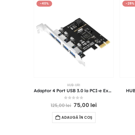
-40%
-28%
HUB-URI
Adaptor 4 Port USB 3.0 la PCI-e Express 1X hub USB PC
HUB 
0
out of 5
75,00
lei
125,00
lei
ADAUGĂ ÎN COȘ