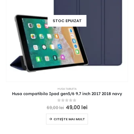
STOC EPUIZAT
HUSA TABLETA
Husa compatibila Ipad gen5/6 9.7 inch 2017 2018 navy
0
out of 5
49,00
lei
69,00
lei
CITEȘTE MAI MULT