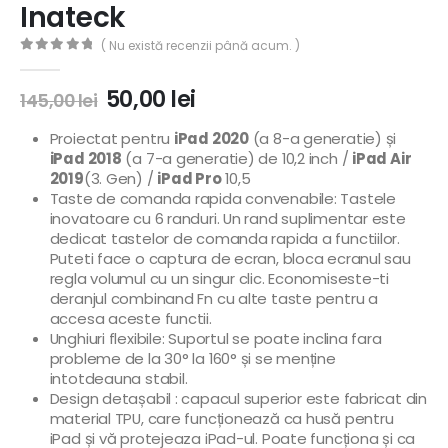
Inateck
( Nu există recenzii până acum. )
0
out of 5
50,00
lei
145,00
lei
Proiectat pentru
iPad 2020
(a 8-a generatie) și
iPad 2018
(a 7-a generatie) de 10,2 inch /
iPad Air
2019
(3. Gen) /
iPad Pro
10,5
Taste de comanda rapida convenabile: Tastele
inovatoare cu 6 randuri. Un rand suplimentar este
dedicat tastelor de comanda rapida a functiilor.
Puteti face o captura de ecran, bloca ecranul sau
regla volumul cu un singur clic. Economiseste-ti
deranjul combinand Fn cu alte taste pentru a
accesa aceste functii.
Unghiuri flexibile: Suportul se poate inclina fara
probleme de la 30° la 160° și se menține
intotdeauna stabil.
Design detașabil : capacul superior este fabricat din
material TPU, care funcționează ca husă pentru
iPad și vă protejeaza iPad-ul. Poate funcționa și ca