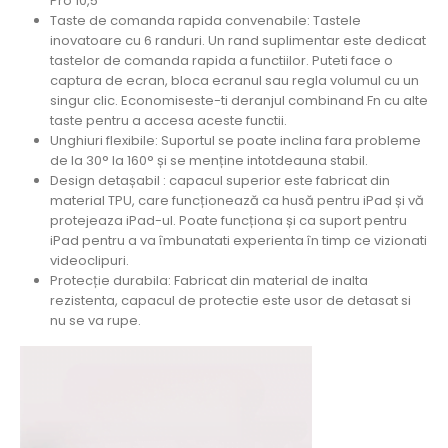
Pro 10,5
Taste de comanda rapida convenabile: Tastele
inovatoare cu 6 randuri. Un rand suplimentar este dedicat
tastelor de comanda rapida a functiilor. Puteti face o
captura de ecran, bloca ecranul sau regla volumul cu un
singur clic. Economiseste-ti deranjul combinand Fn cu alte
taste pentru a accesa aceste functii.
Unghiuri flexibile: Suportul se poate inclina fara probleme
de la 30° la 160° și se menține intotdeauna stabil.
Design detașabil : capacul superior este fabricat din
material TPU, care funcționează ca husă pentru iPad și vă
protejeaza iPad-ul. Poate funcționa și ca suport pentru
iPad pentru a va îmbunatati experienta în timp ce vizionati
videoclipuri.
Protecție durabila: Fabricat din material de inalta
rezistenta, capacul de protectie este usor de detasat si
nu se va rupe.