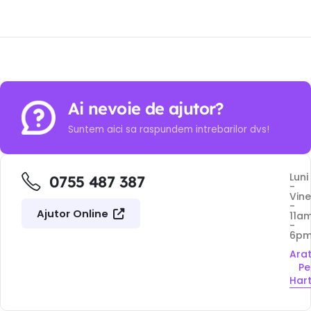
Ai nevoie de ajutor?
Suntem aici sa raspundem intrebarilor dvs!
Luni
0755 487 387
-
Vine
-
Ajutor Online
11a
-
6p
Ara
Pe
Har