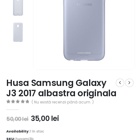
Husa Samsung Galaxy
J3 2017 albastra originala
( Nu există recenzii până acum. )
0
out of 5
35,00
lei
50,00
lei
Availability:
1 în stoc
SKU:
husamj3b