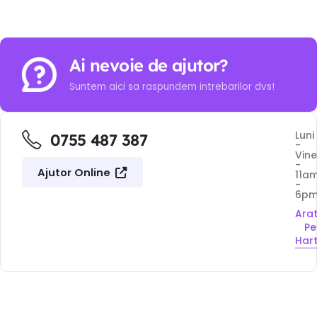
Ai nevoie de ajutor?
Suntem aici sa raspundem intrebarilor dvs!
Luni
0755 487 387
-
Vine
-
Ajutor Online
11a
-
6p
Ara
Pe
Har