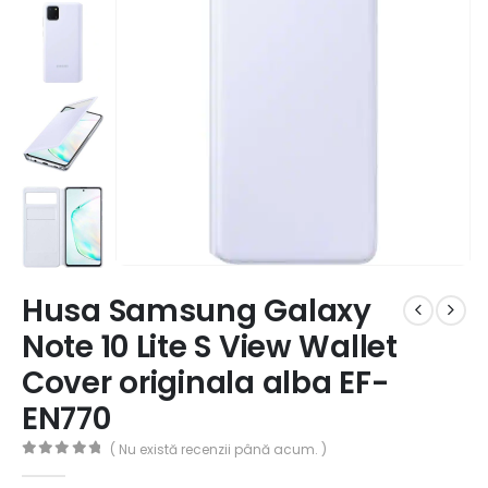
Husa Samsung Galaxy
Note 10 Lite S View Wallet
Cover originala alba EF-
EN770
( Nu există recenzii până acum. )
0
out of 5