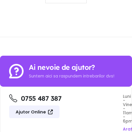
Ai nevoie de ajutor?
Suntem aici sa raspundem intrebarilor dvs!
Luni
0755 487 387
-
Vine
-
Ajutor Online
11a
-
6p
Ara