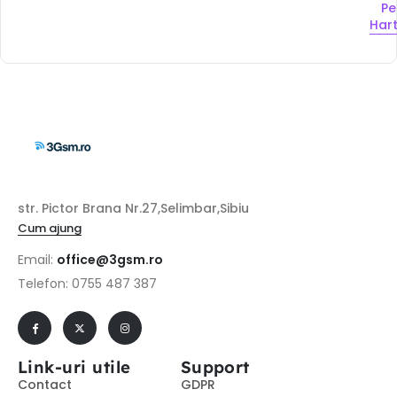
Pe
Har
str. Pictor Brana Nr.27,Selimbar,Sibiu
Cum ajung
Email:
office@3gsm.ro
Telefon: 0755 487 387
Link-uri utile
Support
Contact
GDPR