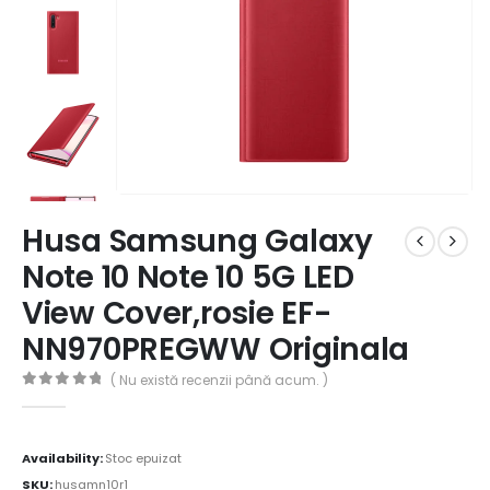
Husa Samsung Galaxy
Note 10 Note 10 5G LED
View Cover,rosie EF-
NN970PREGWW Originala
( Nu există recenzii până acum. )
0
out of 5
Availability:
Stoc epuizat
SKU:
husamn10r1