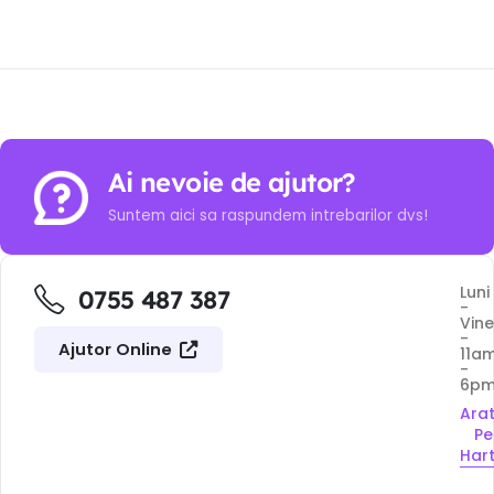
Ai nevoie de ajutor?
Suntem aici sa raspundem intrebarilor dvs!
Luni
0755 487 387
-
Vine
-
Ajutor Online
11a
-
6p
Ara
Pe
Har