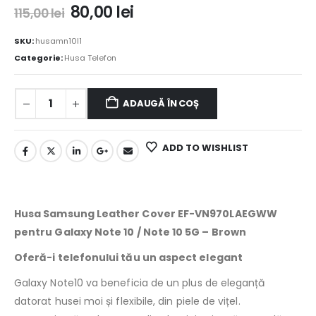
80,00
lei
115,00
lei
SKU:
husamn10l1
Categorie:
Husa Telefon
ADAUGĂ ÎN COȘ
ADD TO WISHLIST
Husa Samsung Leather Cover EF-VN970LAEGWW
pentru Galaxy Note 10 / Note 10 5G – Brown
Oferă-i telefonului tău un aspect elegant
Galaxy Note10 va beneficia de un plus de eleganță
datorat husei moi și flexibile, din piele de vițel.