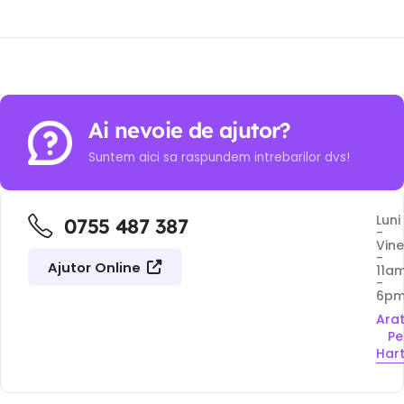
Ai nevoie de ajutor?
Suntem aici sa raspundem intrebarilor dvs!
Luni
0755 487 387
-
Vine
-
Ajutor Online
11a
-
6p
Ara
Pe
Har