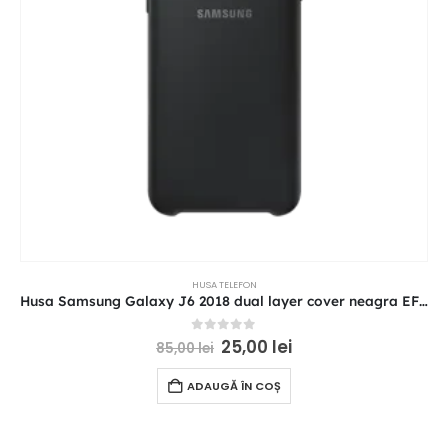
HUSA TELEFON
Husa Samsung Galaxy J6 2018 dual layer cover neagra EF-PJ600CBEGWW
0
out of 5
25,00
lei
85,00
lei
ADAUGĂ ÎN COȘ