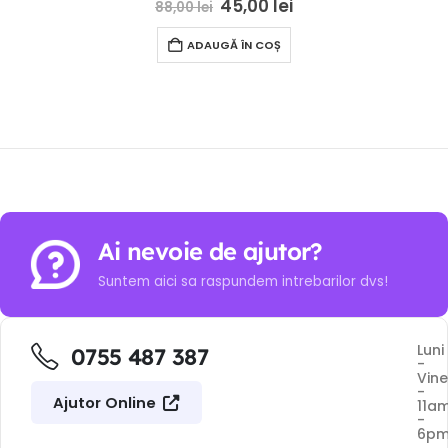
45,00
lei
88,00
lei
ADAUGĂ ÎN COȘ
Ai nevoie de ajutor?
Suntem aici sa raspundem intrebarilor dvs!
Luni
0755 487 387
-
Vine
-
Ajutor Online
11a
-
6p