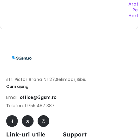
Ara
Pe
Har
str. Pictor Brana Nr.27,Selimbar,Sibiu
Cum ajung
Email:
office@3gsm.ro
Telefon: 0755 487 387
Link-uri utile
Support