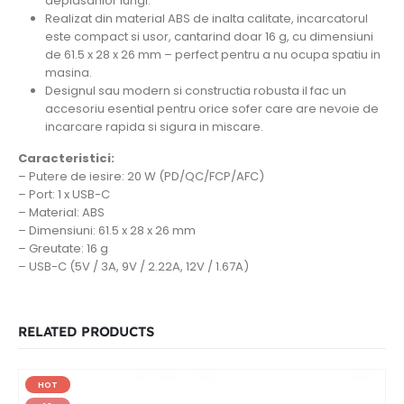
deplasarilor lungi.
Realizat din material ABS de inalta calitate, incarcatorul
este compact si usor, cantarind doar 16 g, cu dimensiuni
de 61.5 x 28 x 26 mm – perfect pentru a nu ocupa spatiu in
masina.
Designul sau modern si constructia robusta il fac un
accesoriu esential pentru orice sofer care are nevoie de
incarcare rapida si sigura in miscare.
Caracteristici:
– Putere de iesire: 20 W (PD/QC/FCP/AFC)
– Port: 1 x USB-C
– Material: ABS
– Dimensiuni: 61.5 x 28 x 26 mm
– Greutate: 16 g
– USB-C (5V / 3A, 9V / 2.22A, 12V / 1.67A)
RELATED PRODUCTS
HOT