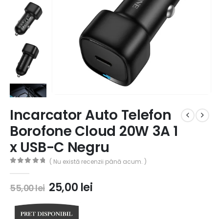
Incarcator Auto Telefon
Borofone Cloud 20W 3A 1
x USB-C Negru
( Nu există recenzii până acum. )
0
out of 5
25,00
lei
55,00
lei