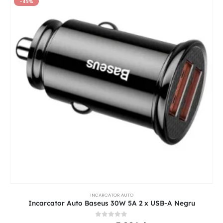
-49%
INCARCATOR AUTO
Incarcator Auto Baseus 30W 5A 2 x USB-A Negru
0
out of 5