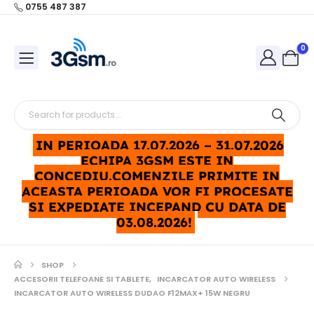
0755 487 387
0
IN PERIOADA 17.07.2026 – 31.07.2026
ECHIPA 3GSM ESTE IN
CONCEDIU.COMENZILE PRIMITE IN
ACEASTA PERIOADA VOR FI PROCESATE
SI EXPEDIATE INCEPAND CU DATA DE
03.08.2026!
SHOP
ACCESORII TELEFOANE SI TABLETE
,
INCARCATOR AUTO WIRELESS
INCARCATOR AUTO WIRELESS DUDAO F12MAX+ 15W NEGRU