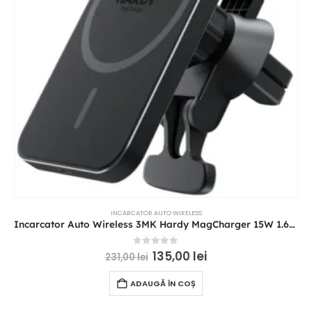
INCARCATOR AUTO WIRELESS
Incarcator Auto Wireless 3MK Hardy MagCharger 15W 1.67A Negru
0
out of 5
135,00
lei
231,00
lei
ADAUGĂ ÎN COȘ