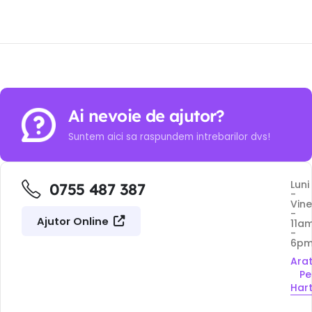
Ai nevoie de ajutor?
Suntem aici sa raspundem intrebarilor dvs!
Luni
0755 487 387
-
Vine
-
Ajutor Online
11a
-
6p
Ara
Pe
Har