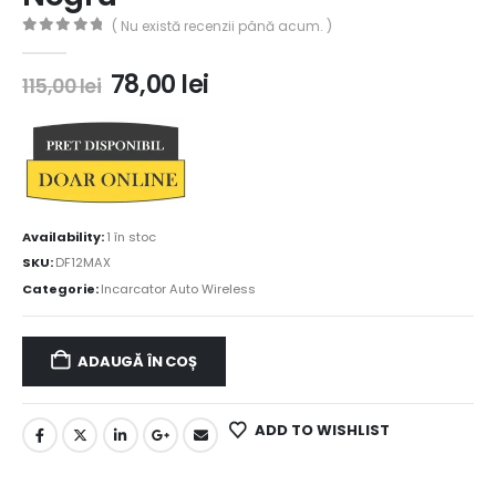
( Nu există recenzii până acum. )
0
out of 5
78,00
lei
115,00
lei
Availability:
1 în stoc
SKU:
DF12MAX
Categorie:
Incarcator Auto Wireless
ADAUGĂ ÎN COȘ
ADD TO WISHLIST