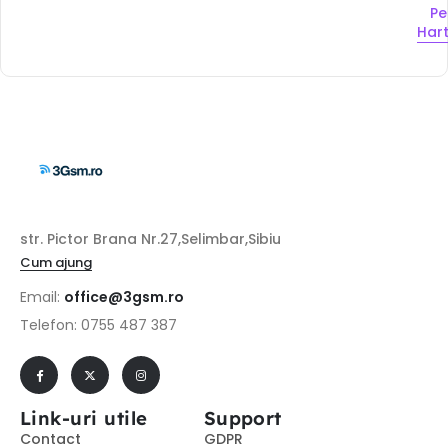
Pe
Har
str. Pictor Brana Nr.27,Selimbar,Sibiu
Cum ajung
Email:
office@3gsm.ro
Telefon: 0755 487 387
Link-uri utile
Support
Contact
GDPR