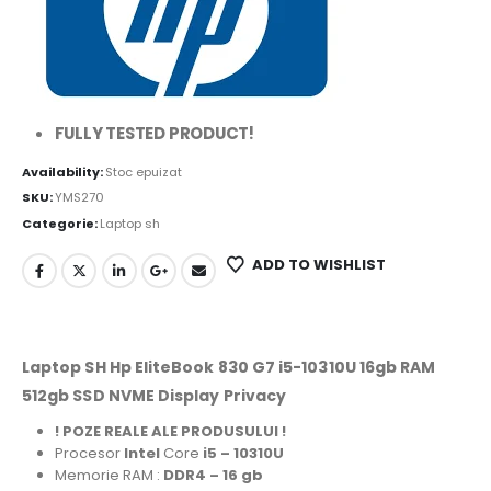
FULLY TESTED PRODUCT!
Availability:
Stoc epuizat
SKU:
YMS270
Categorie:
Laptop sh
ADD TO WISHLIST
Laptop SH Hp EliteBook 830 G7 i5-10310U 16gb RAM
512gb SSD NVME Display Privacy
! POZE REALE ALE PRODUSULUI !
Procesor
Intel
Core
i5 – 10310U
Memorie RAM :
DDR4 – 16 gb