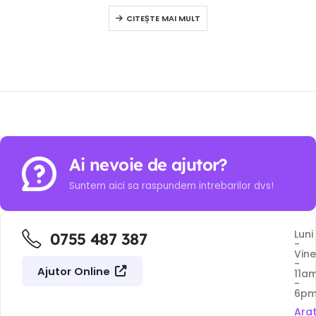
0
out of 5
CITEȘTE MAI MULT
Ai nevoie de ajutor?
Suntem aici sa raspundem intrebarilor dvs!
Luni
0755 487 387
-
Vine
-
Ajutor Online
11a
-
6p
Ara