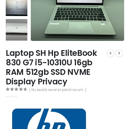
Laptop SH Hp EliteBook
830 G7 i5-10310U 16gb
RAM 512gb SSD NVME
Display Privacy
( Nu există recenzii până acum. )
0
out of 5