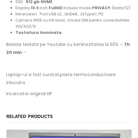
SSD :
512 gb NVME
Display
13.3
inch
FullHD
inclusiv mode
PRIVACY
(tasta F2)
Intrari,iesiri : Port USB x2 , 1xHDMI , 2xTypeC PD
Camera WEB cu infrared , modul SIM pentru conectivitate
3G/4G/LTE
Tastatura iluminata
Bateria testata pe Youtube cu luminozitatea la 50% –
7h
20 min
–
Laptop-ul a fost curatat,pasta termoconductoare
inlocuita
Incarcator original HP
RELATED PRODUCTS