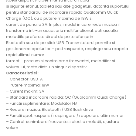
Acest dispozitiv iti permite sa incarci rapid
si sigur telefonul, tableta sau alte gadgeturi, datorita suportului
pentru standardul de incarcare rapida Qualcomm Quick
Charge (QC), cu o putere maxima de 18W si
curent de pana la 3A. In plus, modul in care reda muzica il
transforma intr-un accesoriu multifunctional: poti asculta
melodiile preferate direct de pe telefon prin
Bluetooth sau de pe stick USB. Transmitatorul permite si
gestionarea apelurilor – poti raspunde, respinge sau reapela
rapid ultimul numar
format – precum si controlarea frecventei, melodiilor si
volumului, toate dintr-un singur dispozitiv.
Caracteristici:
– Conector: USB-A
– Putere maxima: 18W
– Curent maxim: 3A
– Standard incarcare rapida: QC (Qualcomm Quick Charge)
– Functii suplimentare: Modulator FM
– Redare muzica: Bluetooth / USB flash drive
– Functii apel: raspuns / respingere / reapelare ultim numar
– Control: schimbare frecventa, selectie melodii, ajustare
volum