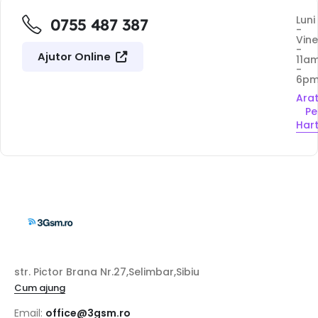
Luni
0755 487 387
-
Vine
-
Ajutor Online
11a
-
6p
Ara
Pe
Har
str. Pictor Brana Nr.27,Selimbar,Sibiu
Cum ajung
Email:
office@3gsm.ro