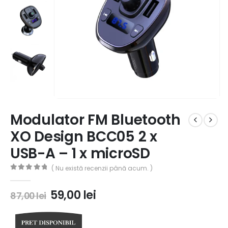
Modulator FM Bluetooth
XO Design BCC05 2 x
USB-A – 1 x microSD
( Nu există recenzii până acum. )
0
out of 5
59,00
lei
87,00
lei