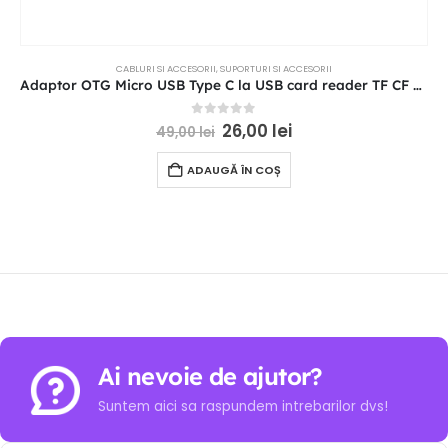
CABLURI SI ACCESORII
,
SUPORTURI SI ACCESORII
Adaptor OTG Micro USB Type C la USB card reader TF CF SD memory card
0
out of 5
26,00
lei
49,00
lei
ADAUGĂ ÎN COȘ
Ai nevoie de ajutor?
Suntem aici sa raspundem intrebarilor dvs!