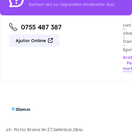
Suntem aici sa raspundem intrebarilor dvs!
Luni
0755 487 387
-
Vine
-
Ajutor Online
11a
-
6p
Ara
Pe
Har
str. Pictor Brana Nr.27,Selimbar,Sibiu