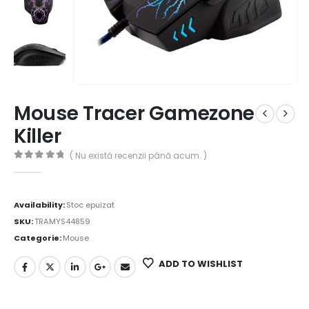
Mouse Tracer Gamezone
Killer
( Nu există recenzii până acum. )
0
out of 5
Availability:
Stoc epuizat
SKU:
TRAMYS44859
Categorie:
Mouse
ADD TO WISHLIST