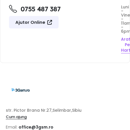
Luni
0755 487 387
-
Vine
-
Ajutor Online
11a
-
6p
Ara
Pe
Har
str. Pictor Brana Nr.27,Selimbar,Sibiu
Cum ajung
Email:
office@3gsm.ro