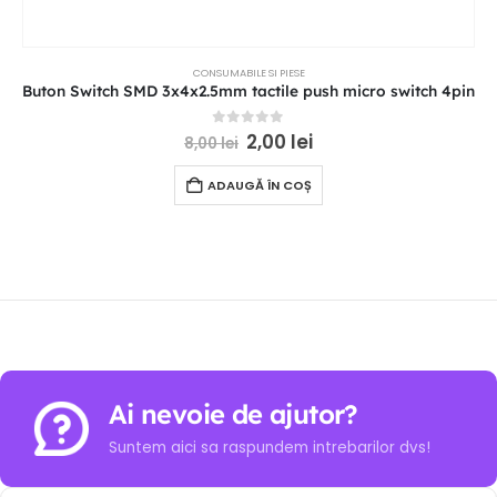
CONSUMABILE SI PIESE
Buton Switch SMD 3x4x2.5mm tactile push micro switch 4pin
0
out of 5
2,00
lei
8,00
lei
ADAUGĂ ÎN COȘ
Ai nevoie de ajutor?
Suntem aici sa raspundem intrebarilor dvs!