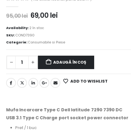
0
out of 5
69,00
lei
95,00
lei
Availability:
2 în stoc
SKU:
COND7390
Categorie:
Consumabile si Piese
ADAUGĂ ÎN COȘ
ADD TO WISHLIST
Mufa Incarcare Type C Dell latitude 7290 7390 DC
USB 3.1 Type C Charge port socket power connector
Pret / 1 buc