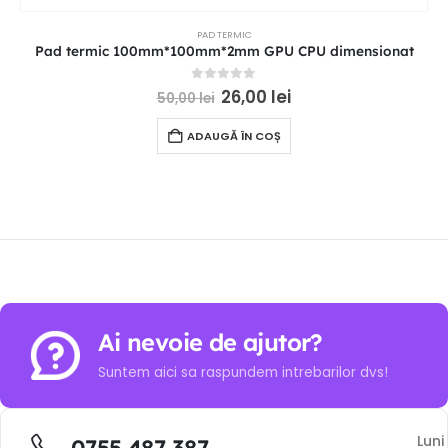
PAD TERMIC
Pad termic 100mm*100mm*2mm GPU CPU dimensionat
0
out of 5
26,00
lei
50,00
lei
ADAUGĂ ÎN COȘ
Ai nevoie de ajutor?
Suntem aici sa raspundem intrebarilor dvs!
Luni