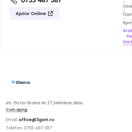
0755 487 387
-
Vine
-
Ajutor Online
11a
-
6p
Ara
Pe
Har
str. Pictor Brana Nr.27,Selimbar,Sibiu
Cum ajung
Email:
office@3gsm.ro
Telefon: 0755 487 387