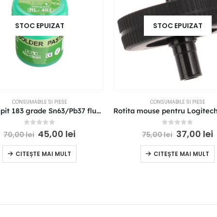
STOC EPUIZAT
STOC EPUIZAT
CONSUMABILE SI PIESE
CONSUMABILE SI PIESE
Pasta lipit 183 grade Sn63/Pb37 flux no-clean Relife RL-402
0
out of 5
0
out of 5
45,00
lei
37,00
lei
70,00
lei
75,00
lei
CITEȘTE MAI MULT
CITEȘTE MAI MULT