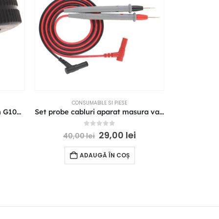
CONSUMABILE SI PIESE
CO
Rotita mouse pentru Logitech G102 G304 G305 mouse scroll wheel roller
Set probe cabluri aparat masura varf ac subtire
Suport pe
0
out of 5
29,00
lei
40,00
lei
25,
ADAUGĂ ÎN COȘ