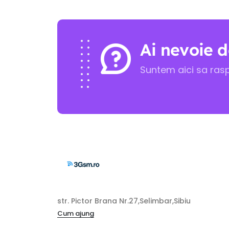
Ai nevoie d
Suntem aici sa ras
str. Pictor Brana Nr.27,Selimbar,Sibiu
Cum ajung