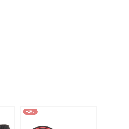
-28%
-37%