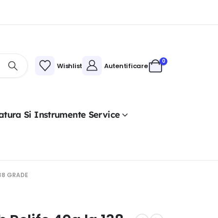
0
Wishlist
Autentificare
atura Si Instrumente Service
138 GRADE