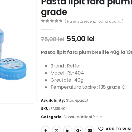
Pasta lipit fara plum
grade
( Nu există recenzii până acum. )
0
out of 5
55,00
lei
75,00
lei
Pasta lipit fara plumb Relife 40g la 1
Brand : Relife
Model : RL-404
Greutate : 40g
Temperatura topire : 138 grade C
Availability:
Stoc epuizat
SKU:
PASRL404
Categorie:
Consumabile si Piese
ADD TO WIS