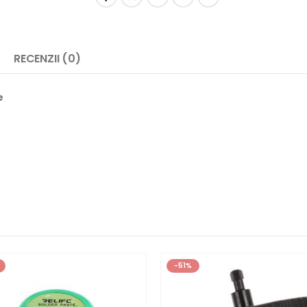
RECENZII (0)
e
-51%