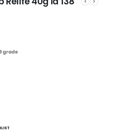
b Relife 40g la 138
38 grade
HLIST