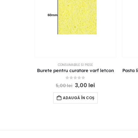
CONSUMABILE SI PIESE
Burete pentru curatare varf letcon
0
out of 5
3,00
lei
5,00
lei
ADAUGĂ ÎN COȘ