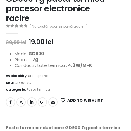
procesor electronice
racire
( Nu există recenzii până acum. )
0
out of 5
19,00
lei
39,00
lei
Model
GD900
Grame :
7g
Conductivitate termica :
4.8 W/M-K
Availability:
Stoc epuizat
SKU:
GD9007G
Categorie:
Pasta termica
ADD TO WISHLIST
Pasta termoconductoare GD900 7g pasta termica