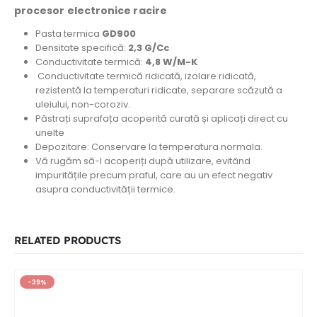
procesor electronice racire
Pasta termica
GD900
Densitate specifică:
2,3 G/Cc
Conductivitate termică:
4,8 W/M-K
Conductivitate termică ridicată, izolare ridicată,
rezistentă la temperaturi ridicate, separare scăzută a
uleiului, non-coroziv.
Păstrați suprafața acoperită curată și aplicați direct cu
unelte
Depozitare: Conservare la temperatura normala.
Vă rugăm să-l acoperiți după utilizare, evitând
impuritățile precum praful, care au un efect negativ
asupra conductivității termice.
RELATED PRODUCTS
-39%