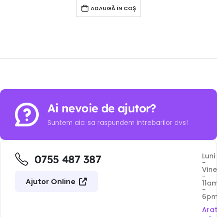
ADAUGĂ ÎN COȘ
Ai nevoie de ajutor?
Suntem aici sa raspundem intrebarilor dvs!
Luni
0755 487 387
-
Vine
-
Ajutor Online
11a
-
6p
Ara