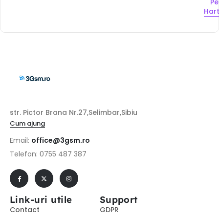
Pe
Har
str. Pictor Brana Nr.27,Selimbar,Sibiu
Cum ajung
Email:
office@3gsm.ro
Telefon: 0755 487 387
Link-uri utile
Support
Contact
GDPR