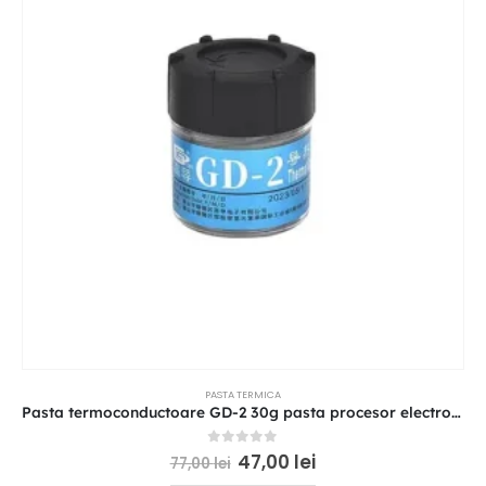
PASTA TERMICA
Pasta termoconductoare GD-2 30g pasta procesor electronice
0
out of 5
47,00
lei
77,00
lei