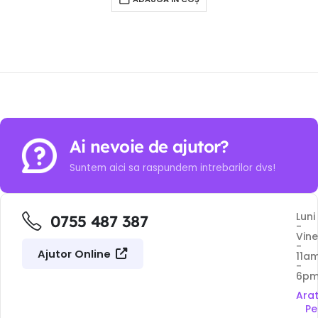
Ai nevoie de ajutor?
Suntem aici sa raspundem intrebarilor dvs!
Luni
0755 487 387
-
Vine
-
Ajutor Online
11a
-
6p
Ara
Pe