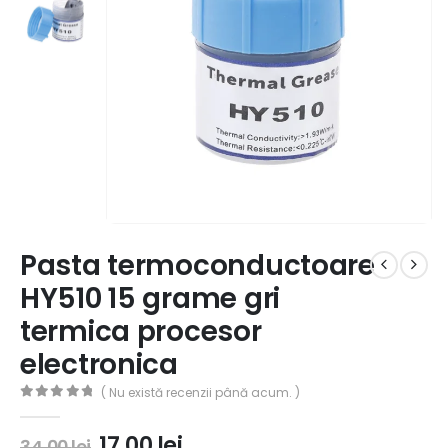
Pasta termoconductoare
HY510 15 grame gri
termica procesor
electronica
( Nu există recenzii până acum. )
0
out of 5
17,00
lei
34,00
lei