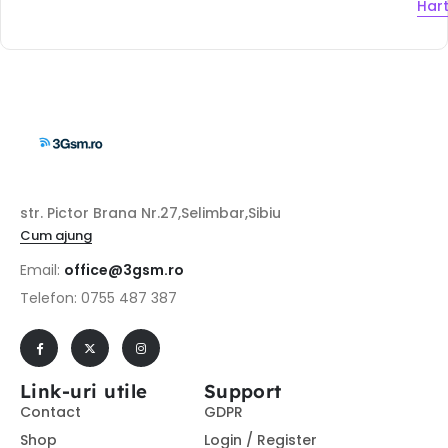
Har
str. Pictor Brana Nr.27,Selimbar,Sibiu
Cum ajung
Email:
office@3gsm.ro
Telefon: 0755 487 387
Link-uri utile
Support
Contact
GDPR
Shop
Login / Register