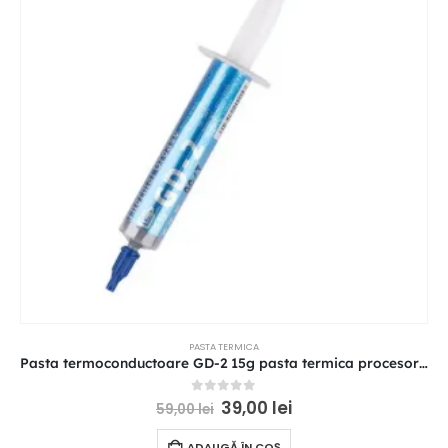
PASTA TERMICA
Pasta termoconductoare GD-2 15g pasta termica procesor electronice racire
0
out of 5
39,00
lei
59,00
lei
ADAUGĂ ÎN COȘ