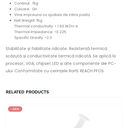
Continut : 15g
Culoare : Gri
Vine impreuna cu spatula de intins pasta
Net Weight: 15g
Thermal conductivity: > 1.93 W/m-k
Thermal Impedance: <0.225
Specific Gravity: >2.0
Stabilitate și fiabilitate ridicate. Rezistență termică
scăzută și conductivitate termică ridicată.
Se aplică la
procesor, VGA, chipset LED și alte componente ale PC-
ului. Conformitate cu cerințele RoHS REACH PFOS.
RELATED PRODUCTS
-34%