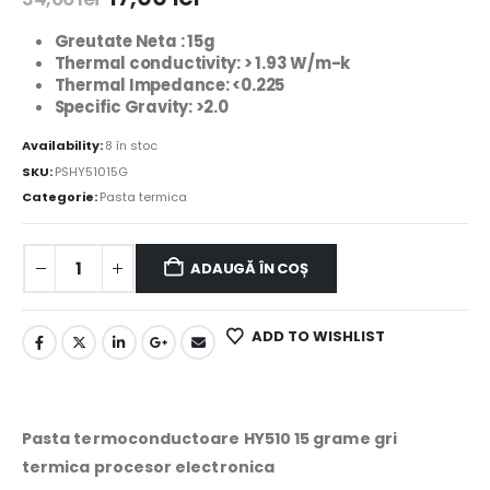
Greutate Neta : 15g
Thermal conductivity: > 1.93 W/m-k
Thermal Impedance: <0.225
Specific Gravity: >2.0
Availability:
8 în stoc
SKU:
PSHY51015G
Categorie:
Pasta termica
ADAUGĂ ÎN COȘ
ADD TO WISHLIST
Pasta termoconductoare HY510 15 grame gri
termica procesor electronica