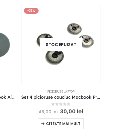
-33%
-43%
STOC EPUIZAT
PICIORUSE LAPTOP
Set 4 picioruse cauciuc Macbook Air A1466 A1369 A1370
Set 4 picioruse cauciuc Macbook Pro A1398 A1425 A1502
0
out of 5
30,00
lei
45,00
lei
35,
CITEȘTE MAI MULT