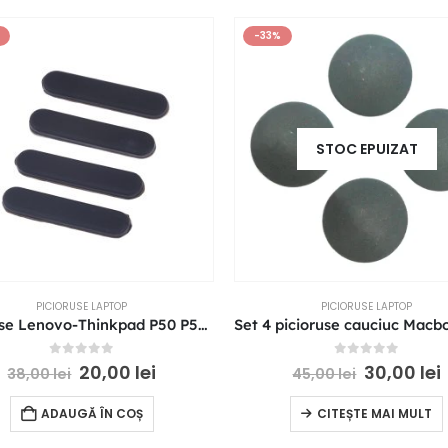
-33%
STOC EPUIZAT
PICIORUSE LAPTOP
PICIORUSE LAPTOP
Picioruse Lenovo-Thinkpad P50 P51 P52 bottomcase
0
out of 5
0
out of 5
20,00
lei
30,00
lei
38,00
lei
45,00
lei
ADAUGĂ ÎN COȘ
CITEȘTE MAI MULT