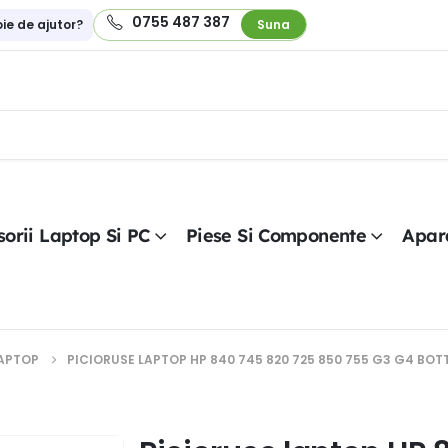
0755 487 387
oie de ajutor?
Suna
orii Laptop Si PC
Piese Si Componente
Apar
LAPTOP
PICIORUSE LAPTOP HP 840 745 820 725 850 755 G3 G4 BO