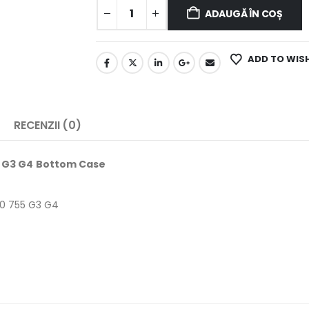
ADAUGĂ ÎN COȘ
ADD TO WIS
RECENZII (0)
55 G3 G4 Bottom Case
50 755 G3 G4