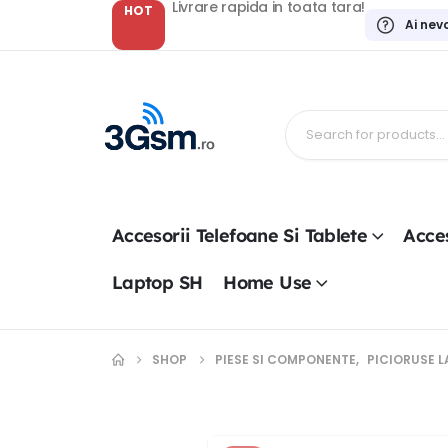
Livrare rapida in toata tara!
HOT
Ai nev
Accesorii Telefoane Si Tablete
Acces
Laptop SH
Home Use
SHOP
PIESE SI COMPONENTE
,
PICIORUSE 