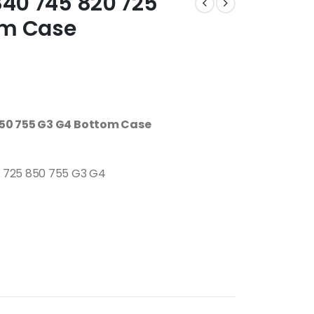
840 745 820 725
om Case
 850 755 G3 G4 Bottom Case
 725 850 755 G3 G4