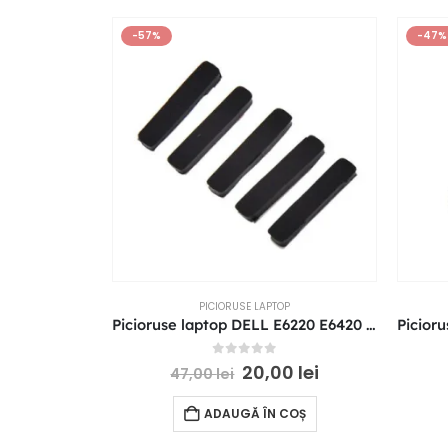
-57%
-47%
PICIORUSE LAPTOP
Picioruse laptop DELL E6220 E6420 E6330 E6320 E5520 E5420 Bottom Cover
0
out of 5
20,00
lei
47,00
lei
ADAUGĂ ÎN COȘ