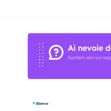
Ai nevoie d
Suntem aici sa ras