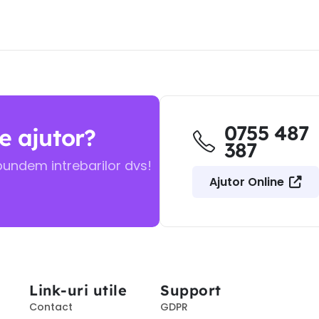
0755 487
e ajutor?
387
pundem intrebarilor dvs!
Ajutor Online
Link-uri utile
Support
Contact
GDPR