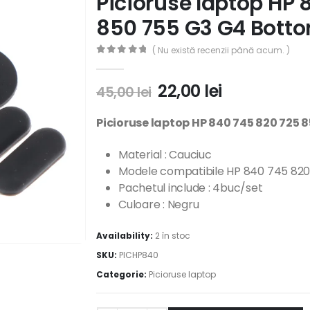
Picioruse laptop HP 
850 755 G3 G4 Bott
( Nu există recenzii până acum. )
0
out of 5
22,00
lei
45,00
lei
Picioruse laptop HP 840 745 820 725
Material : Cauciuc
Modele compatibile
HP 840 745 820
Pachetul include : 4buc/set
Culoare : Negru
Availability:
2 în stoc
SKU:
PICHP840
Categorie:
Picioruse laptop