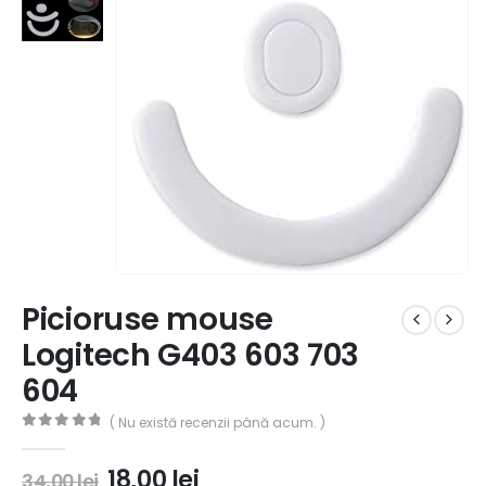
Picioruse mouse
Logitech G403 603 703
604
( Nu există recenzii până acum. )
0
out of 5
18,00
lei
34,00
lei