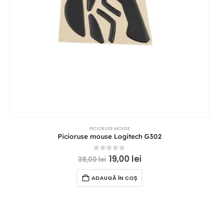
PICIORUSE MOUSE
Picioruse mouse Logitech G302
0
out of 5
19,00
lei
38,00
lei
ADAUGĂ ÎN COȘ