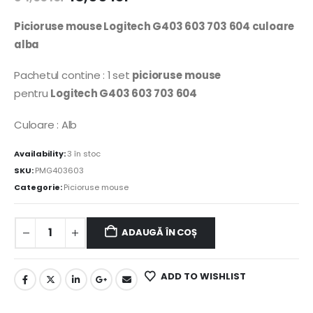
Picioruse mouse Logitech G403 603 703 604 culoare
alba
Pachetul contine : 1 set
picioruse
mouse
pentru
Logitech G403 603 703 604
Culoare : Alb
Availability:
3 în stoc
SKU:
PMG403603
Categorie:
Picioruse mouse
ADAUGĂ ÎN COȘ
ADD TO WISHLIST