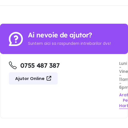
Ai nevoie de ajutor?
Suntem aici sa raspundem intrebarilor dvs!
Luni
0755 487 387
-
Vine
-
Ajutor Online
11a
-
6p
Ara
Pe
Har