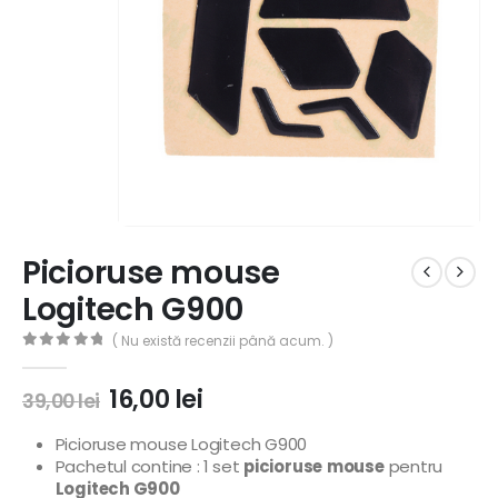
Picioruse mouse
Logitech G900
( Nu există recenzii până acum. )
0
out of 5
16,00
lei
39,00
lei
Picioruse mouse Logitech G900
Pachetul contine : 1 set
picioruse
mouse
pentru
Logitech G900