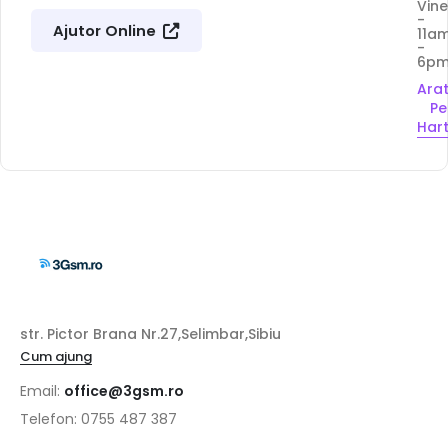
Vine
-
Ajutor Online
11a
-
6p
Ara
Pe
Har
str. Pictor Brana Nr.27,Selimbar,Sibiu
Cum ajung
Email:
office@3gsm.ro
Telefon: 0755 487 387