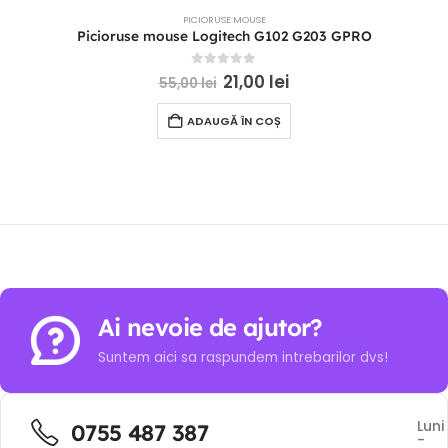
PICIORUSE MOUSE
Picioruse mouse Logitech G102 G203 GPRO
0
out of 5
21,00
lei
55,00
lei
ADAUGĂ ÎN COȘ
Ai nevoie de ajutor?
Suntem aici sa raspundem intrebarilor dvs!
Luni
0755 487 387
-