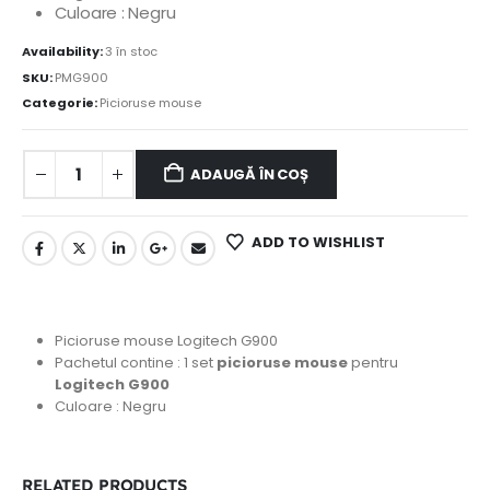
Culoare : Negru
Availability:
3 în stoc
SKU:
PMG900
Categorie:
Picioruse mouse
ADAUGĂ ÎN COȘ
ADD TO WISHLIST
Picioruse mouse Logitech G900
Pachetul contine : 1 set
picioruse
mouse
pentru
Logitech G900
Culoare : Negru
RELATED PRODUCTS